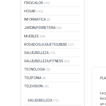
FRIO/CALOR
(110)
HOGAR
(142)
INFORMATICA
(8)
JARDIN/FERRETERIA
(56)
MUEBLES
(99)
RODADOS/JUGUETES/BEBE
(37)
SALUD/BELLEZA
(75)
SALUD/BELLEZA/FITNESS
(84)
TECNOLOGIA
(15)
TELEFONIA
PLA
(6)
TELEVISION
(35)
La 
Inc
SALUD/BELLEZA
(75)
un 