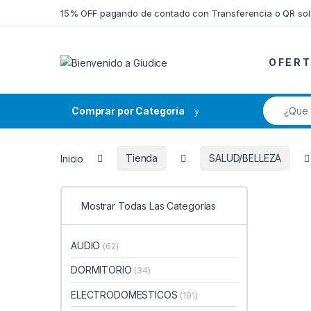
Saltar a la navegación
Saltar al contenido
15% OFF pagando de contado con Transferencia o QR so
O F E R T
Búsqueda
Comprar por Categoría
Inicio
Tienda
SALUD/BELLEZA
Mostrar Todas Las Categorías
AUDIO
(62)
DORMITORIO
(34)
ELECTRODOMESTICOS
(191)