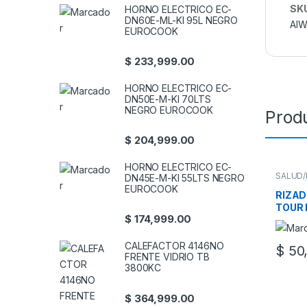
SK
HORNO ELECTRICO EC-
DN60E-ML-KI 95L NEGRO
AI
EUROCOOK
$
233,999.00
HORNO ELECTRICO EC-
DN50E-M-KI 70LTS
NEGRO EUROCOOK
Prod
$
204,999.00
HORNO ELECTRICO EC-
SALUD/
DN45E-M-KI 55LTS NEGRO
SALUD/
EUROCOOK
PLANCH
RIZA
TOUR
$
174,999.00
CALEFACTOR 4146NO
$
50,
FRENTE VIDRIO TB
3800KC
$
364,999.00