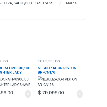
BELLEZA
,
SALUD/BELLEZA/FITNESS
Marca:
LLEZA
,
SALUD/BELLEZA
,
LLEZA/FITNESS
,
SALUD/BELLEZA/FITNESS
,
ORAS
NEBULIZADORES
,
SALUD
DORA HP6306/00
NEBULIZADOR PISTON
IGHTER LADY
BR-CN176
99.00
$
79,999.00