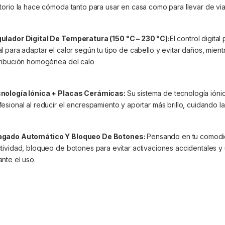
atorio la hace cómoda tanto para usar en casa como para llevar de via
ulador Digital De Temperatura (150 °C – 230 °C):
El control digita
al para adaptar el calor según tu tipo de cabello y evitar daños, mie
tribución homogénea del calo
nología Iónica + Placas Cerámicas:
Su sistema de tecnología ióni
fesional al reducir el encrespamiento y aportar más brillo, cuidando la 
gado Automático Y Bloqueo De Botones:
Pensando en tu comodi
ctividad, bloqueo de botones para evitar activaciones accidentales y
ante el uso.