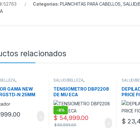
U:
52763
Categorías:
PLANCHITAS PARA CABELLOS
,
SALUD/
WA
uctos relacionados
BELLEZA
,
SALUD/BELLEZA
,
SALUD/BE
BELLEZA/FITNESS
,
SALUD/BELLEZA/FITNESS
,
SALUD/BE
ITAS PARA CABELLOS
SALUD
,
TENSIOMETROS
DEPILAD
DOR GAMA NEW
TENSIOMETRO DBP2208
DEPILA
 RGSTD-N 25MM
DE MU ECA
PRICE F
SHAVE
-
8%
999.00
$
54,999.00
$
23,4
$
59,999.00