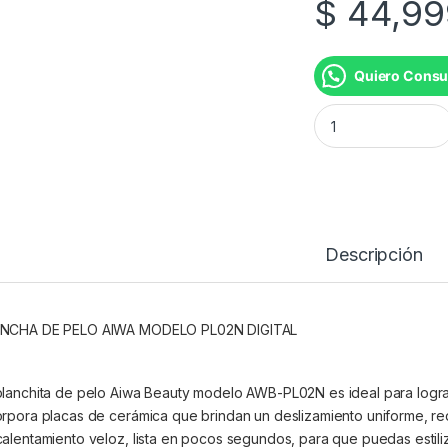
$
44,99
Quiero Consu
PLANCHITA AWB-P
Descripción
NCHA DE PELO AIWA MODELO PL02N DIGITAL
planchita de pelo Aiwa Beauty modelo AWB-PL02N es ideal para lograr 
orpora placas de cerámica que brindan un deslizamiento uniforme, redu
calentamiento veloz, lista en pocos segundos, para que puedas estili