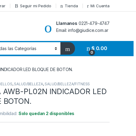
rar
Seguir mi Pedido
Tienda
Mi Cuenta
Llamanos
0221-479-4747
Email: info@giudice.com.ar
$
0.00
0
INDICADOR LED BLOQUE DE BOTON.
BELLOS
,
SALUD/BELLEZA
,
SALUD/BELLEZA/FITNESS
 AWB-PL02N INDICADOR LED
 BOTON.
nibilidad:
Solo quedan 2 disponibles