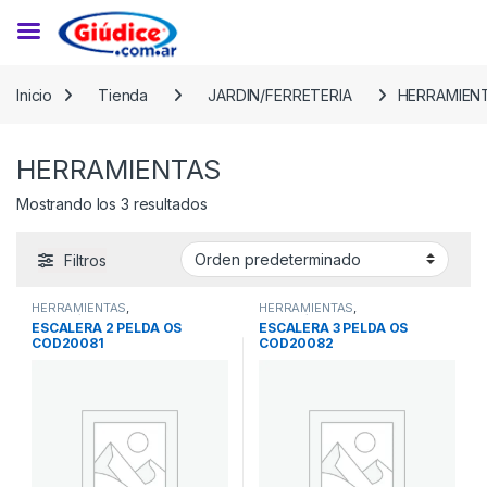
Saltar a la navegación
Saltar al contenido
Inicio
Tienda
JARDIN/FERRETERIA
HERRAMIEN
HERRAMIENTAS
Mostrando los 3 resultados
Filtros
HERRAMIENTAS
,
HERRAMIENTAS
,
JARDIN/FERRETERIA
JARDIN/FERRETERIA
ESCALERA 2 PELDA OS
ESCALERA 3 PELDA OS
COD20081
COD20082