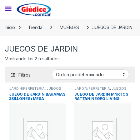
Saltar a la navegación
Saltar al contenido
Inicio
Tienda
MUEBLES
JUEGOS DE JARDIN
JUEGOS DE JARDIN
Mostrando los 2 resultados
Filtros
JARDIN/FERRETERIA
,
JUEGOS
JARDIN/FERRETERIA
,
JUEGOS
DE JARDIN
,
MUEBLES
DE JARDIN
,
MUEBLES
JUEGO DE JARDIN BAHAMAS
JUEGO DE JARDIN MYRTOS
3SILLONES+MESA
RATTAN NEGRO LIVING