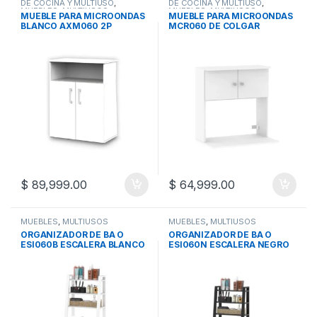
DE COCINA Y MULTIUSO
,
DE COCINA Y MULTIUSO
,
MUEBLES
,
MULTIUSOS
MUEBLES
,
MULTIUSOS
MUEBLE PARA MICROONDAS
MUEBLE PARA MICROONDAS
BLANCO AXM060 2P
MCR060 DE COLGAR
2ESTANTES
$
89,999.00
$
64,999.00
MUEBLES
,
MULTIUSOS
MUEBLES
,
MULTIUSOS
ORGANIZADOR DE BA O
ORGANIZADOR DE BA O
ESI060B ESCALERA BLANCO
ESI060N ESCALERA NEGRO