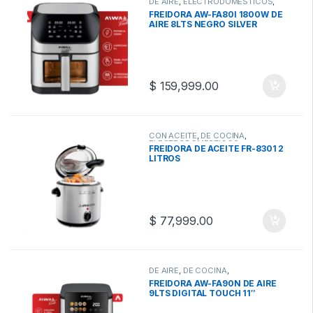
DE AIRE
,
ELECTRODOMESTICOS
,
FREIDORAS
FREIDORA AW-FA80I 1800W DE
AIRE 8LTS NEGRO SILVER
$
159,999.00
CON ACEITE
,
DE COCINA
,
ELECTRODOMESTICOS
,
FREIDORA DE ACEITE FR-8301 2
FREIDORAS
LITROS
$
77,999.00
DE AIRE
,
DE COCINA
,
ELECTRODOMESTICOS
,
FREIDORA AW-FA90N DE AIRE
FREIDORAS
9LTS DIGITAL TOUCH 11″