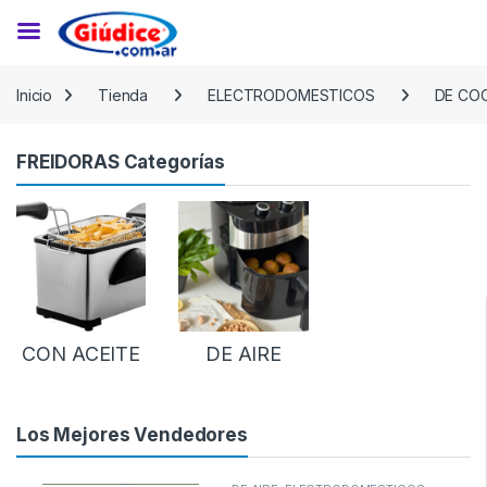
Saltar a la navegación
Saltar al contenido
Inicio
Tienda
ELECTRODOMESTICOS
DE CO
FREIDORAS Categorías
CON ACEITE
DE AIRE
Los Mejores Vendedores