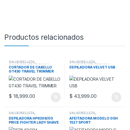
Productos relacionados
SALUD/BELLEZA
,
SALUD/BELLEZA
,
SALUD/BELLEZA/FITNESS
,
SALUD/BELLEZA/FITNESS
,
CORTADOR DE CABELLO
DEPILADORA VELVET USB
CORTADORAS DE PELO
DEPILADORAS
GT430 TRAVEL TRIMMER
$
18,999.00
$
43,999.00
SALUD/BELLEZA
,
SALUD/BELLEZA
,
SALUD/BELLEZA/FITNESS
,
SALUD/BELLEZA/FITNESS
,
DEPILADORA HP6306/00
AFEITADORA MODELO GSH
DEPILADORAS
AFEITADORAS
PRICE FIGHTER LADY SHAVE
1527 SPORT