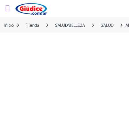
Saltar a la navegación
Saltar al contenido
Inicio
Tienda
SALUD/BELLEZA
SALUD
A