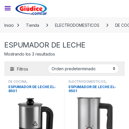
Saltar a la navegación
Saltar al contenido
Inicio
Tienda
ELECTRODOMESTICOS
DE CO
ESPUMADOR DE LECHE
Mostrando los 3 resultados
Filtros
DE COCINA
,
ELECTRODOMESTICOS
,
ELECTRODOMESTICOS
,
ESPUMADOR DE LECHE
ESPUMADOR DE LECHE EL-
ESPUMADOR DE LECHE EL-
ESPUMADOR DE LECHE
8501
9501