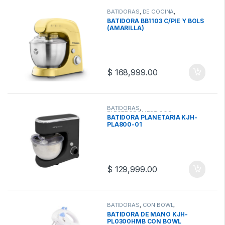
BATIDORAS
,
DE COCINA
,
ELECTRODOMESTICOS
,
BATIDORA BB1103 C/PIE Y BOLS
PLANETARIAS
(AMARILLA)
$
168,999.00
BATIDORAS
,
ELECTRODOMESTICOS
,
BATIDORA PLANETARIA KJH-
PLANETARIAS
PLA800-01
$
129,999.00
BATIDORAS
,
CON BOWL
,
ELECTRODOMESTICOS
BATIDORA DE MANO KJH-
PL0300HMB CON BOWL