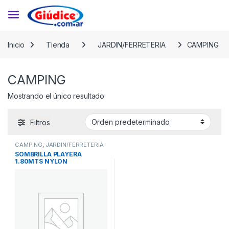
Saltar a la navegación
Saltar al contenido
Inicio
Tienda
JARDIN/FERRETERIA
CAMPING
CAMPING
Mostrando el único resultado
Filtros
CAMPING
,
JARDIN/FERRETERIA
SOMBRILLA PLAYERA
1.80MTS NYLON
RECLI.C/BOLSA-2925