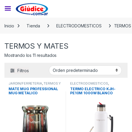
Saltar a la navegación
Saltar al contenido
Inicio
Tienda
ELECTRODOMESTICOS
TERMOS 
TERMOS Y MATES
Mostrando los 11 resultados
Filtros
JARDIN/FERRETERIA
,
TERMOS Y
ELECTRODOMESTICOS
,
MATES
TERMOS Y MATES
MATE MUG PROFESSIONAL
TERMO ELECTRICO KJH-
MUG METALICO
PE10M 1000W BLANCO