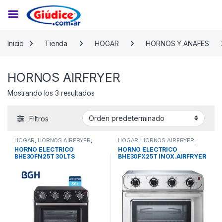
Saltar a la navegación
Saltar al contenido
Inicio
Tienda
HOGAR
HORNOS Y ANAFES
HORNOS AIRFRYER
Mostrando los 3 resultados
Filtros
HOGAR
,
HORNOS AIRFRYER
,
HOGAR
,
HORNOS AIRFRYER
,
HORNOS ELECTRICOS
,
HORNOS
HORNOS Y ANAFES
HORNO ELECTRICO
HORNO ELECTRICO
Y ANAFES
BHE30FN25T 30LTS
BHE30FX25T INOX.AIRFRYER
C/AIRFRYER BGH
30LTS BGH