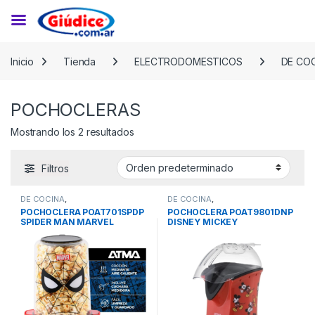
Saltar a la navegación
Saltar al contenido
Inicio
Tienda
ELECTRODOMESTICOS
DE CO
POCHOCLERAS
Mostrando los 2 resultados
Filtros
DE COCINA
,
DE COCINA
,
ELECTRODOMESTICOS
,
ELECTRODOMESTICOS
,
POCHOCLERA POAT701SPDP
POCHOCLERA POAT9801DNP
POCHOCLERAS
POCHOCLERAS
SPIDER MAN MARVEL
DISNEY MICKEY