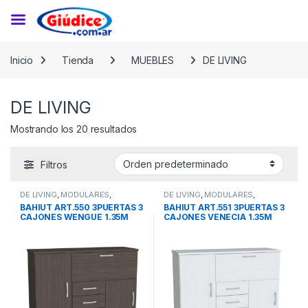
Saltar a la navegación
Saltar al contenido
Inicio
Tienda
MUEBLES
DE LIVING
DE LIVING
Mostrando los 20 resultados
Filtros
DE LIVING
,
MODULARES
,
DE LIVING
,
MODULARES
,
MUEBLES
MUEBLES
BAHIUT ART.550 3PUERTAS 3
BAHIUT ART.551 3PUERTAS 3
CAJONES WENGUE 1.35M
CAJONES VENECIA 1.35M