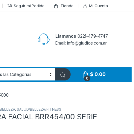
Seguir mi Pedido
Tienda
Mi Cuenta
Llamanos
0221-479-4747
Email: info@giudice.com.ar
$
0.00
0
5000
BELLEZA
,
SALUD/BELLEZA/FITNESS
A FACIAL BRR454/00 SERIE