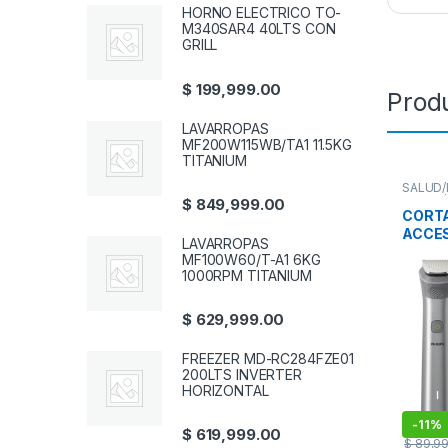
HORNO ELECTRICO TO-
M340SAR4 40LTS CON
GRILL
$
199,999.00
Prod
LAVARROPAS
MF200W115WB/TA1 11.5KG
TITANIUM
SALUD/
SALUD/
$
849,999.00
CORTAD
CORTA
ACCES
LAVARROPAS
MULT
MF100W60/T-A1 6KG
1000RPM TITANIUM
$
629,999.00
FREEZER MD-RC284FZE01
200LTS INVERTER
HORIZONTAL
-
11%
$
619,999.00
$
89,99