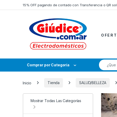
Saltar a la navegación
Saltar al contenido
15% OFF pagando de contado con Transferencia o QR so
O F E R T
Búsqueda
Comprar por Categoría
Inicio
Tienda
SALUD/BELLEZA
Mostrar Todas Las Categorías