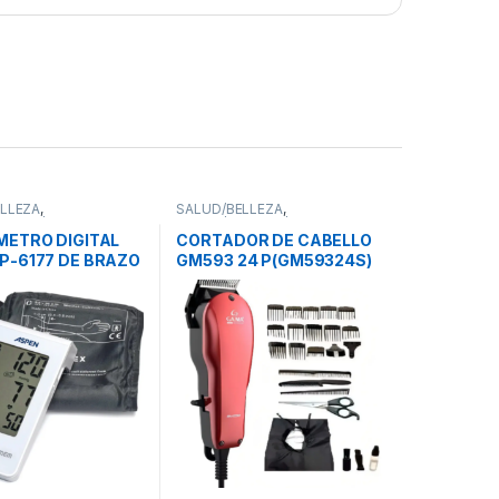
LLEZA
,
SALUD/BELLEZA
,
LLEZA/FITNESS
,
SALUD/BELLEZA/FITNESS
,
ETROS
CORTADORAS DE PELO
METRO DIGITAL
CORTADOR DE CABELLO
P-6177 DE BRAZO
GM593 24 P(GM59324S)