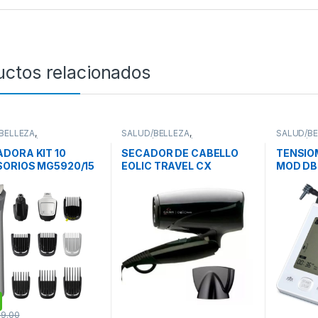
uctos relacionados
BELLEZA
,
SALUD/BELLEZA
,
SALUD/BE
BELLEZA/FITNESS
,
SALUD/BELLEZA/FITNESS
,
SALUD/BE
ORAS DE PELO
SECADORES DE CABELLOS
TENSIOM
DORA KIT 10
SECADOR DE CABELLO
TENSIO
ORIOS MG5920/15
EOLIC TRAVEL CX
MOD DB
IGROOM
3756
9.00