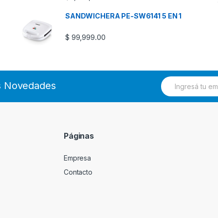
SANDWICHERA PE-SW6141 5 EN 1
$
99,999.00
E
as Novedades
m
a
i
l
*
Páginas
Empresa
Contacto