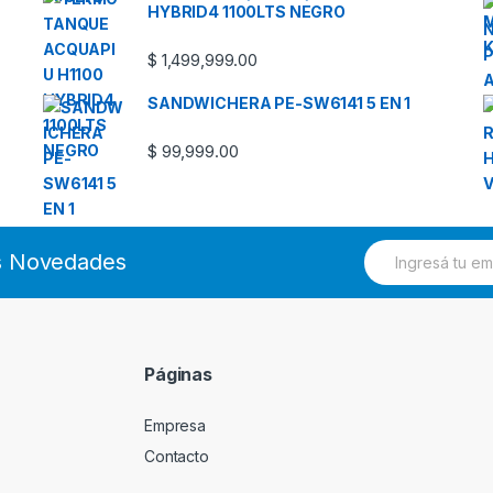
HYBRID4 1100LTS NEGRO
$
1,499,999.00
SANDWICHERA PE-SW6141 5 EN 1
$
99,999.00
E
as Novedades
m
a
i
l
*
Páginas
Empresa
Contacto