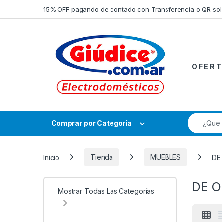
Saltar a la navegación
Saltar al contenido
15% OFF pagando de contado con Transferencia o QR so
O F E R T
Búsqueda
Comprar por Categoría
Inicio
Tienda
MUEBLES
DE
DE O
Mostrar Todas Las Categorías