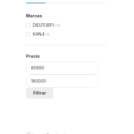
Marcas
DIELFE(BP)
(3)
KANJI
(1)
Precio
Precio mínimo
Precio máximo
Filtrar