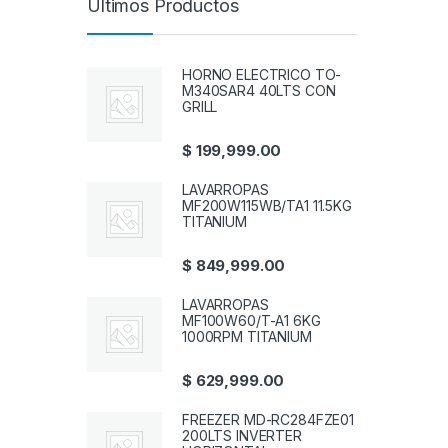
Últimos Productos
HORNO ELECTRICO TO-
M340SAR4 40LTS CON
GRILL
$
199,999.00
LAVARROPAS
MF200W115WB/TA1 11.5KG
TITANIUM
$
849,999.00
LAVARROPAS
MF100W60/T-A1 6KG
1000RPM TITANIUM
$
629,999.00
FREEZER MD-RC284FZE01
200LTS INVERTER