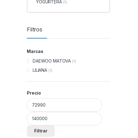
YOGURTERA
(1)
Filtros
Marcas
DAEWOO MATOVA
(1)
LILIANA
(1)
Precio
Precio mínimo
Precio máximo
Filtrar