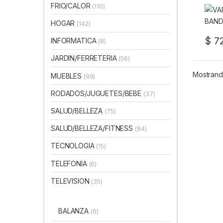
FRIO/CALOR
(110)
HOGAR
(142)
$
72
INFORMATICA
(8)
JARDIN/FERRETERIA
(56)
Mostrando
MUEBLES
(99)
RODADOS/JUGUETES/BEBE
(37)
SALUD/BELLEZA
(75)
SALUD/BELLEZA/FITNESS
(84)
TECNOLOGIA
(15)
TELEFONIA
(6)
TELEVISION
(35)
BALANZA
(6)