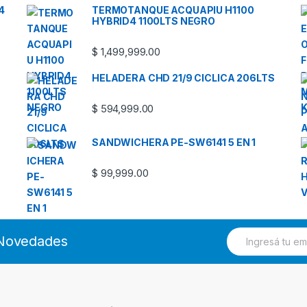
4
TERMOTANQUE ACQUAPIU H1100
HYBRID4 1100LTS NEGRO
$
1,499,999.00
HELADERA CHD 21/9 CICLICA 206LTS
$
594,999.00
SANDWICHERA PE-SW6141 5 EN 1
$
99,999.00
E
s Novedades
m
a
i
l
*