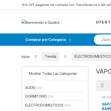
Saltar a la navegación
Saltar al contenido
15% OFF pagando de contado con Transferencia o QR so
O F E R T
Búsqueda
Comprar por Categoría
Inicio
Tienda
ELECTRODOMESTICO
VAPO
Mostrar Todas Las Categorías
AUDIO
(62)
DORMITORIO
(34)
DE CO
ELEC
VAPOR
VAPO
ELECTRODOMESTICOS
(191)
BAND