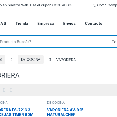
lo en nuestra Web. Usá el cupón CONTADO15
Como Comp
 A S
Tienda
Empresa
Envios
Contacto
 de:
S
DE COCINA
VAPORIERA
RIERA
CINA
,
DE COCINA
,
TRODOMESTICOS
,
ELECTRODOMESTICOS
,
IERA
VAPORIERA
RERA FS-7216 3
VAPORIERA AV-925
EJAS TIMER 60M
NATURALCHEF