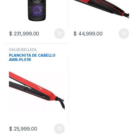
$
231,999.00
$
44,999.00
SALUD/BELLEZA
,
SALUD/BELLEZA/FITNESS
,
PLANCHITA DE CABELLO
SECADORES DE CABELLOS
AWB-PL01R
$
25,999.00