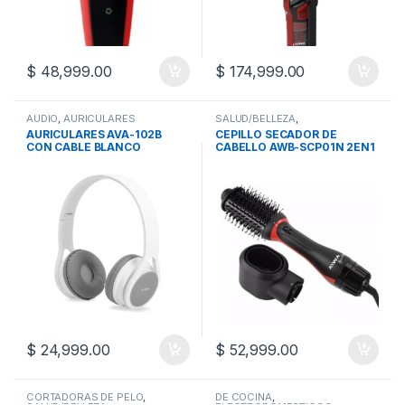
$
48,999.00
$
174,999.00
AUDIO
,
AURICULARES
SALUD/BELLEZA
,
SALUD/BELLEZA/FITNESS
AURICULARES AVA-102B
CEPILLO SECADOR DE
CON CABLE BLANCO
CABELLO AWB-SCP01N 2EN1
CLASEII
$
24,999.00
$
52,999.00
CORTADORAS DE PELO
,
DE COCINA
,