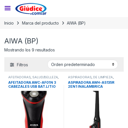
Saltar a la navegación
Saltar al contenido
Inicio
Marca del producto
AIWA (BP)
AIWA (BP)
Mostrando los 9 resultados
Filtros
AFEITADORAS
,
SALUD/BELLEZA
,
ASPIRADORAS
,
DE LIMPIEZA
,
SALUD/BELLEZA/FITNESS
ELECTRODOMESTICOS
,
AFEITADORA AWC-AF01N 3
ASPIRADORA AWH-AS135R
PORTATIL
CABEZALES USB BAT.LITIO
2EN1 INALAMBRICA