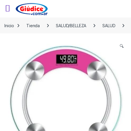
Saltar a la navegación
Saltar al contenido
Inicio
Tienda
SALUD/BELLEZA
SALUD
🔍