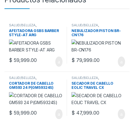
SALUD/BELLEZA
,
SALUD/BELLEZA
,
SALUD/BELLEZA/FITNESS
,
SALUD/BELLEZA/FITNESS
,
AFEITADORA GSBS BARBER
NEBULIZADOR PISTON BR-
AFEITADORAS
NEBULIZADORES
,
SALUD
STYLE-AT ARG
CN176
$
59,999.00
$
79,999.00
SALUD/BELLEZA
,
SALUD/BELLEZA
,
SALUD/BELLEZA/FITNESS
,
SALUD/BELLEZA/FITNESS
,
CORTADOR DE CABELLO
SECADOR DE CABELLO
CORTADORAS DE PELO
SECADORES DE CABELLOS
GM593 24 P(GM59324S)
EOLIC TRAVEL CX
$
59,999.00
$
47,999.00