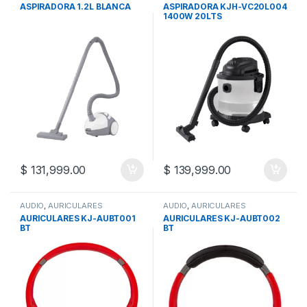
LIMPIEZA
,
ELECTRODOMESTICOS
ASPIRADORA 1.2L BLANCA
ASPIRADORA KJH-VC20L004
ELECTRODOMESTICOS
1400W 20LTS
$
131,999.00
$
139,999.00
AUDIO
,
AURICULARES
AUDIO
,
AURICULARES
AURICULARES KJ-AUBT001
AURICULARES KJ-AUBT002
BT
BT