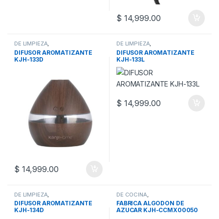
$
14,999.00
DE LIMPIEZA
,
DE LIMPIEZA
,
ELECTRODOMESTICOS
,
OTROS
ELECTRODOMESTICOS
,
OTROS
DIFUSOR AROMATIZANTE
DIFUSOR AROMATIZANTE
LIMPIEZA
LIMPIEZA
KJH-133D
KJH-133L
$
14,999.00
$
14,999.00
DE LIMPIEZA
,
DE COCINA
,
ELECTRODOMESTICOS
,
OTROS
ELECTRODOMESTICOS
DIFUSOR AROMATIZANTE
FABRICA ALGODON DE
LIMPIEZA
KJH-134D
AZUCAR KJH-CCMX00050