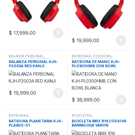
$
17,999.00
$
19,999.00
BALANZA PERSONAL
,
BATIDORAS
,
CON BOWL
,
SALUD/BELLEZA/FITNESS
ELECTRODOMESTICOS
BALANZA PERSONAL KJH-
BATIDORA DE MANO KJH-
P2003A RED KANJI
PL0300HMB CON BOWL
BLANCA
$
19,999.00
$
38,999.00
BATIDORAS
,
BICICLETAS
,
ELECTRODOMESTICOS
,
RODADOS/JUGUETES/BEBE
BATIDORA PLANETARIA KJH-
BICICLETA BMX R16 COD4149
PLANETARIAS
PLA800-01
BARRACUDA VARON
AMARILLA