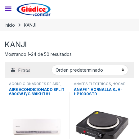
Saltar a la navegación
Saltar al contenido
Inicio
KANJI
KANJI
Mostrando 1–24 de 50 resultados
Filtros
ACONDICIONADORES DE AIRE
,
ANAFES ELECTRICOS
,
HOGAR
FRIO/CALOR
,
SPLIT
AIRE ACONDICIONADO SPLIT
ANAFE 1 HORNALLA KJH-
6900W F/C 69IKHT81
HP1000STD
INVERT