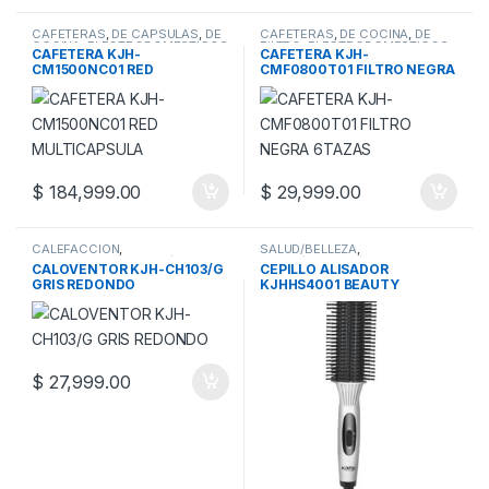
CAFETERAS
,
DE CAPSULAS
,
DE
CAFETERAS
,
DE COCINA
,
DE
COCINA
,
ELECTRODOMESTICOS
FILTRO
,
ELECTRODOMESTICOS
CAFETERA KJH-
CAFETERA KJH-
CM1500NC01 RED
CMF0800T01 FILTRO NEGRA
MULTICAPSULA
6TAZAS
$
184,999.00
$
29,999.00
CALEFACCION
,
SALUD/BELLEZA
,
CALOVENTORES
,
FRIO/CALOR
SALUD/BELLEZA/FITNESS
CALOVENTOR KJH-CH103/G
CEPILLO ALISADOR
GRIS REDONDO
KJHHS4001 BEAUTY
BLANCO
$
27,999.00