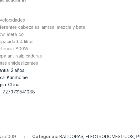
ecificaciones:
 velocidades
iferentes cabezales: amasa, mezcla y bate
owl metálico
apacidad: 4 litros
otencia: 800W
apa anti-salpicaduras
atas antideslizantes
antía: 2 años
ca: Kanjihome
gen: China
: 7273731541088
U:
51009
Categorías:
BATIDORAS
,
ELECTRODOMESTICOS
,
P