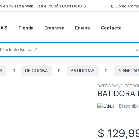
lo en nuestra Web. Usá el cupón CONTADO15
Como Comp
 A S
Tienda
Empresa
Envios
Contacto
 de:
S
DE COCINA
BATIDORAS
PLANETAR
BATIDORAS
,
ELECTRO
BATIDORA 
Disponibi
$
129,9