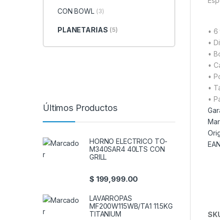
Esp
CON BOWL
(3)
PLANETARIAS
(5)
• 6
• D
• B
• C
• P
• T
• P
Últimos Productos
Gar
Mar
Ori
HORNO ELECTRICO TO-
EAN
M340SAR4 40LTS CON
GRILL
$
199,999.00
LAVARROPAS
MF200W115WB/TA1 11.5KG
TITANIUM
SK