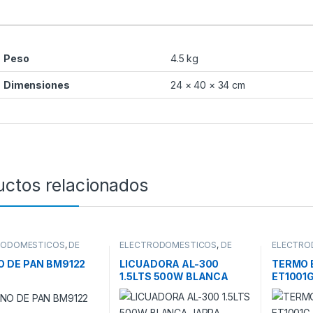
Peso
4.5 kg
Dimensiones
24 × 40 × 34 cm
uctos relacionados
RODOMESTICOS
,
DE
ELECTRODOMESTICOS
,
DE
ELECTRO
A
,
HORNO DE PAN
COCINA
,
LICUADORA DE
TERMOS 
PLASTICO
,
LICUADORAS
 DE PAN BM9122
LICUADORA AL-300
TERMO 
1.5LTS 500W BLANCA
ET1001
JARRA PLASTICA
METALI