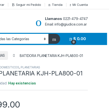
rar
Seguir mi Pedido
Tienda
Mi Cuenta
Llamanos
0221-479-4747
Email: info@giudice.com.ar
$
0.00
0
IAS
BATIDORA PLANETARIA KJH-PLA800-01
DOMESTICOS
,
PLANETARIAS
PLANETARIA KJH-PLA800-01
lidad:
Hay existencias
99.00