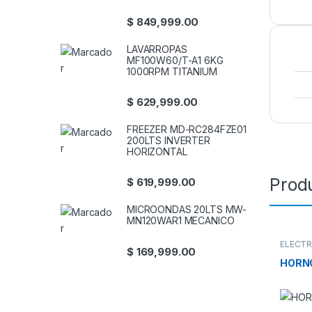
$
849,999.00
LAVARROPAS
MF100W60/T-A1 6KG
1000RPM TITANIUM
$
629,999.00
FREEZER MD-RC284FZE01
200LTS INVERTER
HORIZONTAL
Prod
$
619,999.00
MICROONDAS 20LTS MW-
MN120WAR1 MECANICO
ELECT
$
169,999.00
COCIN
HORNO