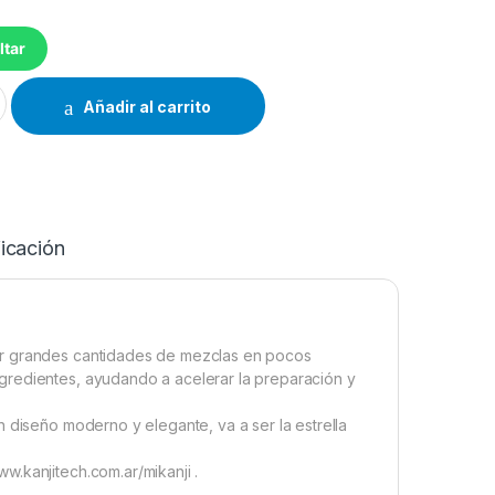
ltar
ARIA KJH-PLA800-01 cantidad
Añadir al carrito
icación
ar grandes cantidades de mezclas en pocos
gredientes, ayudando a acelerar la preparación y
 diseño moderno y elegante, va a ser la estrella
.kanjitech.com.ar/mikanji .