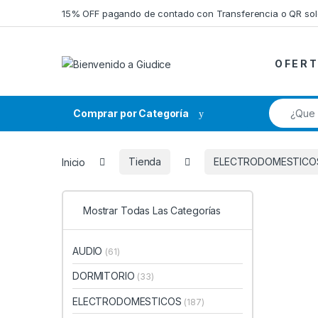
Saltar a la navegación
Saltar al contenido
15% OFF pagando de contado con Transferencia o QR so
O F E R T
Búsqueda
Comprar por Categoría
Inicio
Tienda
ELECTRODOMESTICO
Mostrar Todas Las Categorías
AUDIO
(61)
DORMITORIO
(33)
ELECTRODOMESTICOS
(187)