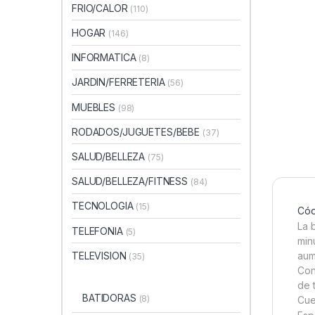
FRIO/CALOR
(110)
HOGAR
(146)
INFORMATICA
(8)
JARDIN/FERRETERIA
(56)
MUEBLES
(98)
RODADOS/JUGUETES/BEBE
(37)
SALUD/BELLEZA
(75)
SALUD/BELLEZA/FITNESS
(84)
TECNOLOGIA
(15)
Cód
La 
TELEFONIA
(5)
min
aum
TELEVISION
(35)
Con
de 
BATIDORAS
(8)
Cue