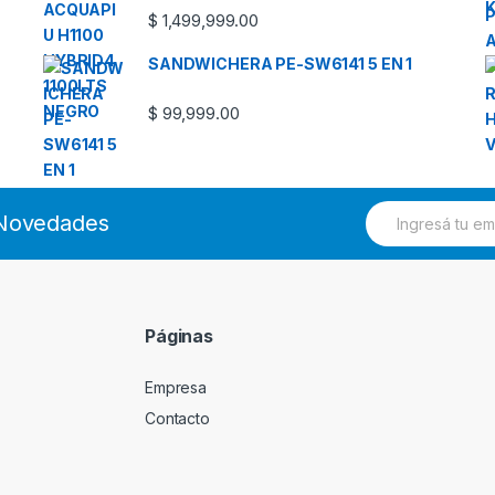
$
1,499,999.00
SANDWICHERA PE-SW6141 5 EN 1
$
99,999.00
E
s Novedades
m
a
i
l
*
Páginas
Empresa
Contacto