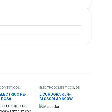
DOMESTICOS
,
ELECTRODOMESTICOS
,
DE
Y MATES
COCINA
,
LICUADORA DE
PLASTICO
,
LICUADORAS
ELECTRICO PE-
LICUADORA KJH-
G ROSA
BL0600LA0 600W
ZADO