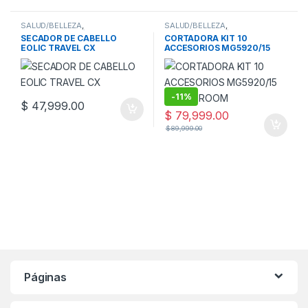
SALUD/BELLEZA
,
SALUD/BELLEZA
,
SALUD/BELLEZA/FITNESS
,
SALUD/BELLEZA/FITNESS
,
SECADOR DE CABELLO
CORTADORA KIT 10
SECADORES DE CABELLOS
CORTADORAS DE PELO
EOLIC TRAVEL CX
ACCESORIOS MG5920/15
MULTIGROOM
-
11%
$
47,999.00
$
79,999.00
$
89,999.00
Páginas