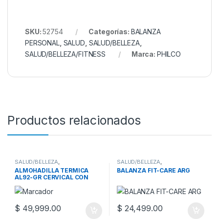
SKU:
52754
Categorías:
BALANZA
PERSONAL
,
SALUD
,
SALUD/BELLEZA
,
SALUD/BELLEZA/FITNESS
Marca:
PHILCO
Productos relacionados
SALUD/BELLEZA
,
SALUD/BELLEZA
,
SALUD/BELLEZA/FITNESS
,
SALUD/BELLEZA/FITNESS
,
ALMOHADILLA TERMICA
BALANZA FIT-CARE ARG
SALUD
BALANZA PERSONAL
,
SALUD
AL92-GR CERVICAL CON
FUNDA
$
49,999.00
$
24,499.00