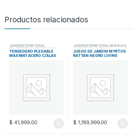
Productos relacionados
JARDIN/FERRETERIA
,
JARDIN/FERRETERIA
,
MUEBLES
,
TENDEDEROS Y TABLAS DE
JUEGOS DE JARDIN
TENDEDERO PLEGABLE
JUEGO DE JARDIN MYRTOS
PLANCHADO
MAX9861 ACERO C/ALAS
RATTAN NEGRO LIVING
$
41,999.00
$
1,189,999.00