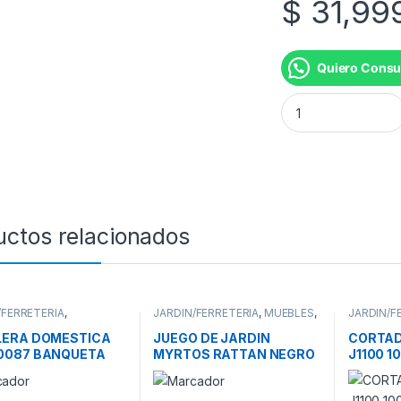
$
31,99
Quiero Consu
SOMBRILLA PLAYA
uctos relacionados
/FERRETERIA
,
JARDIN/FERRETERIA
,
MUEBLES
,
JARDIN/F
MIENTAS
JUEGOS DE JARDIN
CORTADO
LERA DOMESTICA
JUEGO DE JARDIN
CORTAD
0087 BANQUETA
MYRTOS RATTAN NEGRO
J1100 
LIVING