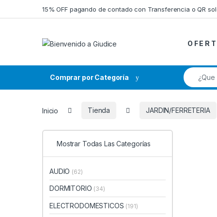
Saltar a la navegación
Saltar al contenido
15% OFF pagando de contado con Transferencia o QR so
O F E R T
Búsqueda
Comprar por Categoría
Inicio
Tienda
JARDIN/FERRETERIA
Mostrar Todas Las Categorías
AUDIO
(62)
DORMITORIO
(34)
ELECTRODOMESTICOS
(191)