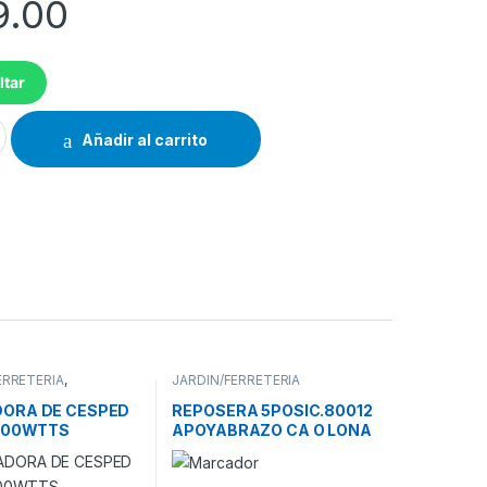
9.00
ltar
 PCA0707GR 180CM DIAMETRO cantidad
Añadir al carrito
ERRETERIA
,
JARDIN/FERRETERIA
RAS DE CESPED
ORA DE CESPED
REPOSERA 5POSIC.80012
1000WTTS
APOYABRAZO CA O LONA
COVERS.