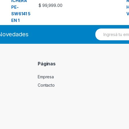
$
99,999.00
E
s Novedades
m
a
i
l
*
Páginas
Empresa
Contacto