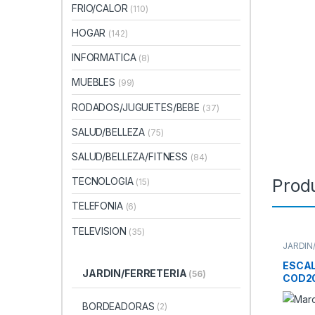
FRIO/CALOR
(110)
HOGAR
(142)
INFORMATICA
(8)
MUEBLES
(99)
RODADOS/JUGUETES/BEBE
(37)
SALUD/BELLEZA
(75)
SALUD/BELLEZA/FITNESS
(84)
Prod
TECNOLOGIA
(15)
TELEFONIA
(6)
TELEVISION
(35)
JARDIN
HERRA
ESCA
JARDIN/FERRETERIA
(56)
COD2
BORDEADORAS
(2)