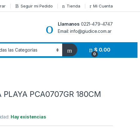
rar
Seguir mi Pedido
Tienda
Mi Cuenta
Llamanos
0221-479-4747
Email: info@giudice.com.ar
$
0.00
0
 PLAYA PCA0707GR 180CM
lidad:
Hay existencias