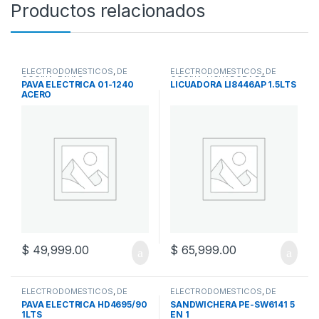
Productos relacionados
ELECTRODOMESTICOS
,
DE
ELECTRODOMESTICOS
,
DE
COCINA
,
PAVAS
COCINA
,
LICUADORA DE
PAVA ELECTRICA 01-1240
LICUADORA LI8446AP 1.5LTS
PLASTICO
,
LICUADORAS
ACERO
$
49,999.00
$
65,999.00
ELECTRODOMESTICOS
,
DE
ELECTRODOMESTICOS
,
DE
COCINA
,
PAVAS
COCINA
,
SANDWICHERA
PAVA ELECTRICA HD4695/90
SANDWICHERA PE-SW6141 5
1LTS
EN 1