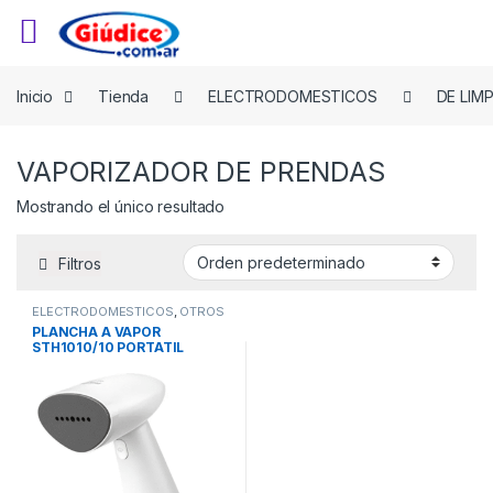
Saltar a la navegación
Saltar al contenido
Inicio
Tienda
ELECTRODOMESTICOS
DE LIMP
VAPORIZADOR DE PRENDAS
Mostrando el único resultado
Filtros
ELECTRODOMESTICOS
,
OTROS
LIMPIEZA
,
PLANCHAS
,
PLANCHA A VAPOR
VAPORIZADOR DE PRENDAS
STH1010/10 PORTATIL