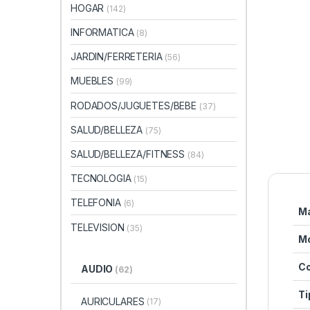
HOGAR
(142)
INFORMATICA
(8)
JARDIN/FERRETERIA
(56)
MUEBLES
(99)
RODADOS/JUGUETES/BEBE
(37)
SALUD/BELLEZA
(75)
SALUD/BELLEZA/FITNESS
(84)
TECNOLOGIA
(15)
TELEFONIA
(6)
M
TELEVISION
(35)
M
Co
AUDIO
(62)
Ti
AURICULARES
(17)