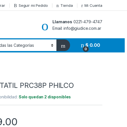
rar
Seguir mi Pedido
Tienda
Mi Cuenta
Llamanos
0221-479-4747
Email: info@giudice.com.ar
$
0.00
0
TATIL PRC38P PHILCO
onibilidad:
Solo quedan 2 disponibles
9.00