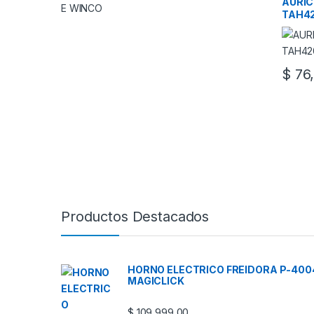
AURI
TAH4
$
76,
Productos Destacados
HORNO ELECTRICO FREIDORA P-400
MAGICLICK
$
109,999.00