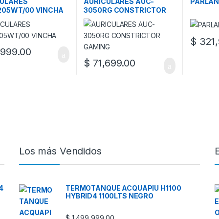
CULARES
AURICULARES AUC-
PARLAN
205WT/00 VINCHA
3050RG CONSTRICTOR
GAMING
$
321,
999.00
$
71,699.00
Los más Vendidos
4
TERMOTANQUE ACQUAPIU H1100
HYBRID4 1100LTS NEGRO
$
1,499,999.00