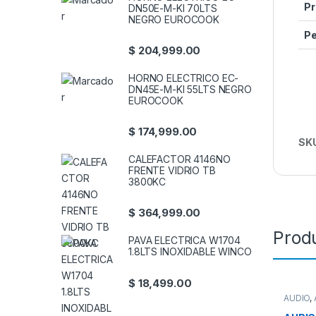
Pr
DN50E-M-KI 70LTS
NEGRO EUROCOOK
P
$
204,999.00
HORNO ELECTRICO EC-
DN45E-M-KI 55LTS NEGRO
EUROCOOK
$
174,999.00
SK
CALEFACTOR 4146NO
FRENTE VIDRIO TB
3800KC
$
364,999.00
Prod
PAVA ELECTRICA W1704
1.8LTS INOXIDABLE WINCO
$
18,499.00
AUDIO
,