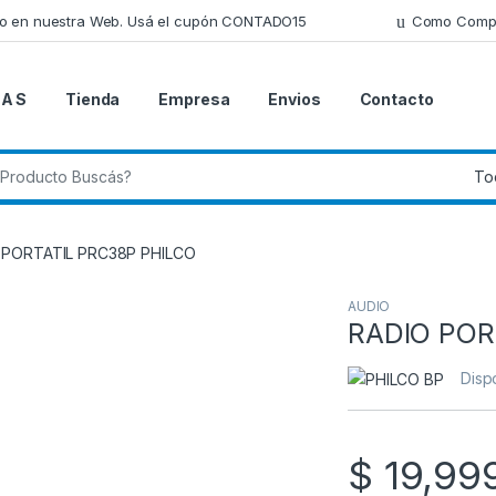
lo en nuestra Web. Usá el cupón CONTADO15
Como Comp
 A S
Tienda
Empresa
Envios
Contacto
 de:
 PORTATIL PRC38P PHILCO
AUDIO
RADIO POR
Disp
$
19,99