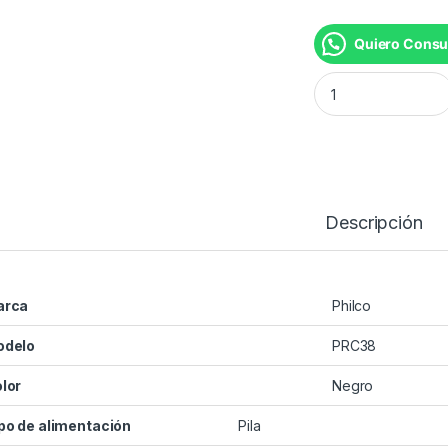
Quiero Consu
RADIO PORTATIL P
Descripción
arca
Philco
odelo
PRC38
lor
Negro
po de alimentación
Pila