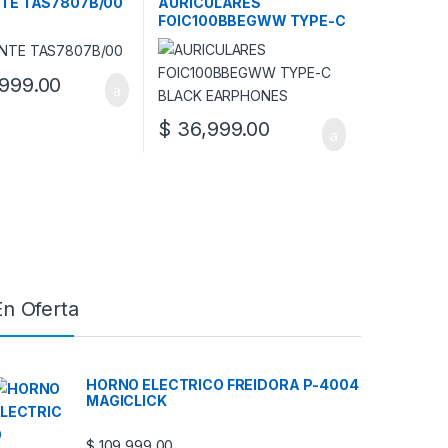
TE TAS7807B/00
AURICULARES
FOIC100BBEGWW TYPE-C
BLACK EARPHONES
999.00
$
36,999.00
En Oferta
HORNO ELECTRICO FREIDORA P-4004
MAGICLICK
$
109,999.00