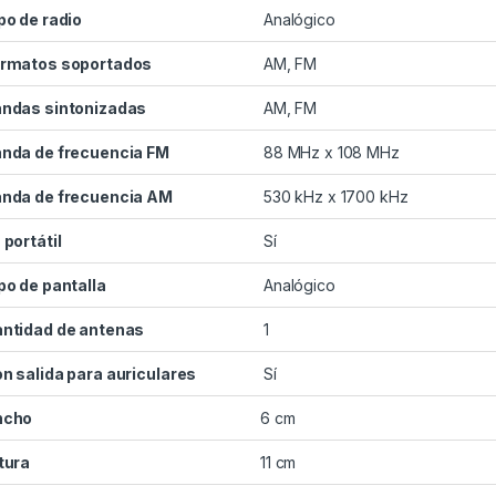
po de radio
Analógico
rmatos soportados
AM, FM
ndas sintonizadas
AM, FM
nda de frecuencia FM
88 MHz x 108 MHz
nda de frecuencia AM
530 kHz x 1700 kHz
 portátil
Sí
po de pantalla
Analógico
ntidad de antenas
1
n salida para auriculares
Sí
ncho
6 cm
tura
11 cm