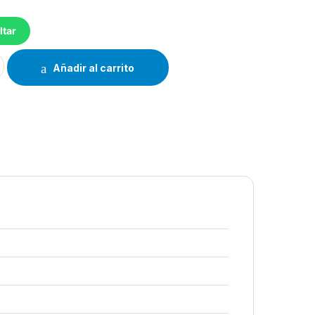
ltar
RC38P PHILCO cantidad
Añadir al carrito