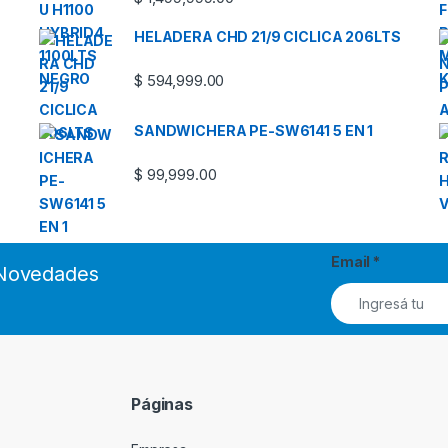
HELADERA CHD 21/9 CICLICA 206LTS
$
594,999.00
SANDWICHERA PE-SW6141 5 EN 1
$
99,999.00
Email
*
s Novedades
Páginas