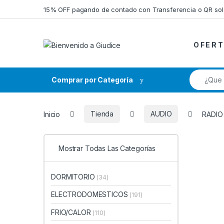
Saltar a la navegación
Saltar al contenido
15% OFF pagando de contado con Transferencia o QR so
O F E R T
Búsqueda
Comprar por Categoría
Inicio
Tienda
AUDIO
RADIO
Mostrar Todas Las Categorías
DORMITORIO
(34)
ELECTRODOMESTICOS
(191)
FRIO/CALOR
(110)