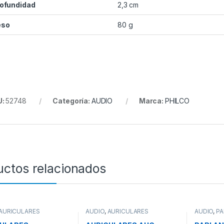
ofundidad
2,3 cm
eso
80 g
U:
52748
Categoría:
AUDIO
Marca:
PHILCO
uctos relacionados
AURICULARES
AUDIO
,
AURICULARES
AUDIO
,
PA