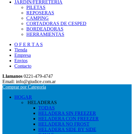
JARDIN/FERRETERIA
PILETAS
REPOSERAS
CAMPING
CORTADORAS DE CESPED
BORDEADORAS
HERRAMIENTAS
O F E R T A S
Tienda
Empresa
Envios
Contacto
Llamanos
0221-479-4747
Email: info@giudice.com.ar
Comprar por Categoría
HOGAR
HELADERAS
TODAS
HELADERA SIN FREEZER
HELADERA CON FREEZER
HELADERA NO FROST
HELADERA SIDE BY SIDE