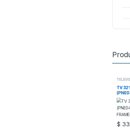
Prod
TELEVI
TV 32
(PNE0
FRAM
$
33