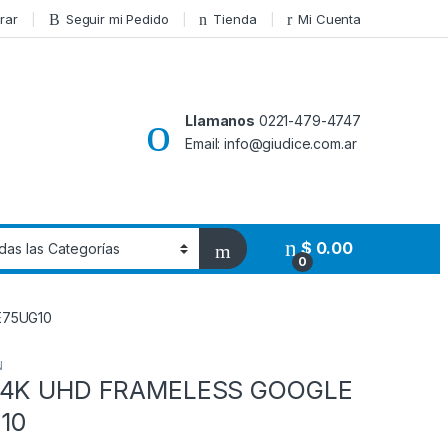
rar
Seguir mi Pedido
Tienda
Mi Cuenta
Llamanos
0221-479-4747
Email: info@giudice.com.ar
$
0.00
0
E75UG10
N
 4K UHD FRAMELESS GOOGLE
10