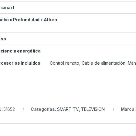
 smart
cho x Profundidad x Altura
eso
iciencia energética
cesorios incluidos
Control remoto, Cable de alimentación, Man
U:
51652
Categorías:
SMART TV
,
TELEVISION
Marca