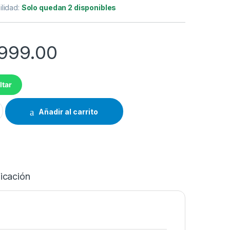
ilidad:
Solo quedan 2 disponibles
,999.00
ltar
 FRAMELESS GOOGLE TV TE75UG10 cantidad
Añadir al carrito
icación