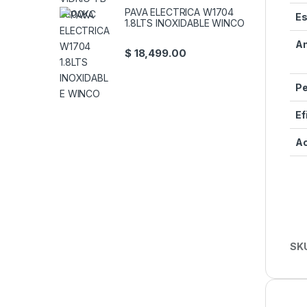
PAVA ELECTRICA W1704
Es
1.8LTS INOXIDABLE WINCO
An
$
18,499.00
P
Ef
Ac
SK