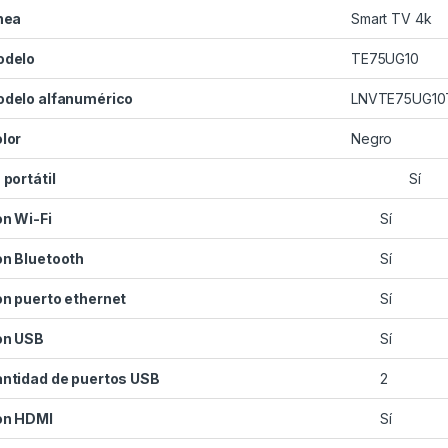
nea
Smart TV 4k
odelo
TE75UG10
delo alfanumérico
LNVTE75UG10
lor
Negro
 portátil
Sí
n Wi-Fi
Sí
n Bluetooth
Sí
n puerto ethernet
Sí
on USB
Sí
ntidad de puertos USB
2
on HDMI
Sí