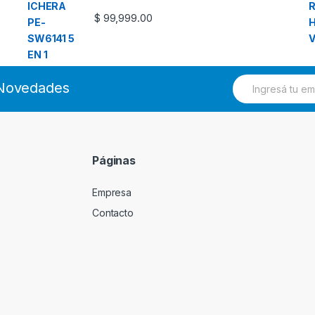
$
99,999.00
E
s Novedades
m
a
i
l
*
Páginas
Empresa
Contacto