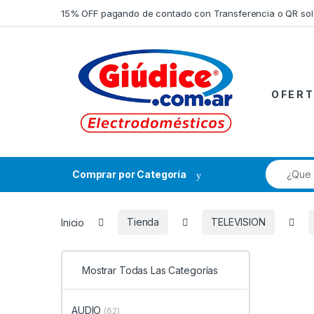
Saltar a la navegación
Saltar al contenido
15% OFF pagando de contado con Transferencia o QR so
O F E R T
Búsqueda
Comprar por Categoría
Inicio
Tienda
TELEVISION
Mostrar Todas Las Categorías
AUDIO
(62)