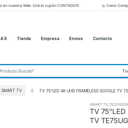
lo en nuestra Web. Usá el cupón CONTADO15
Como Comp
 A S
Tienda
Empresa
Envios
Contacto
 de:
SMART TV
TV 75″LED 4K UHD FRAMELESS GOOGLE TV T
SMART TV
,
TELEVISIO
TV 75″LED
TV TE75UG