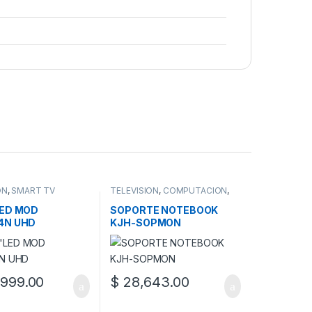
ON
,
SMART TV
TELEVISION
,
COMPUTACION
,
IMPRESORAS Y OTROS
ACCESORIOS
,
SOPORTES
,
LED MOD
SOPORTE NOTEBOOK
TECNOLOGIA
4N UHD
KJH-SOPMON
999.00
$
28,643.00