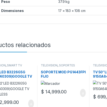
Peso
37.9 kg
Dimensiones
17 × 183 × 108 cm
uctos relacionados
SION
,
SMART TV
TELEVISION
,
SOPORTES
TELEVISI
’LED B3226G5G
SOPORTE MOD PG1443FPI
TV 50″
40309)GOOGLE TV
FIJO
9150A6
ELESS
$
14,999.00
$
699,
2,999.00