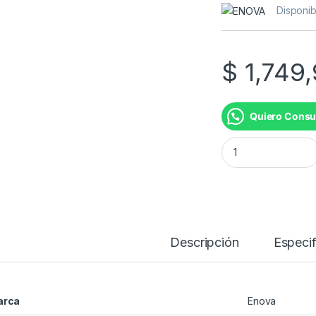
Disponib
$
1,749
Quiero Consu
TV 75"LED 4K UHD
Descripción
Especif
arca
Enova