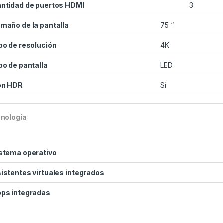
ntidad de puertos HDMI
3
maño de la pantalla
75 “
po de resolución
4K
po de pantalla
LED
on HDR
Sí
nología
stema operativo
istentes virtuales integrados
ps integradas