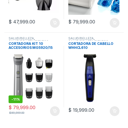
$
47,999.00
$
79,999.00
SALUD/BELLEZA
,
SALUD/BELLEZA
,
SALUD/BELLEZA/FITNESS
,
SALUD/BELLEZA/FITNESS
,
CORTADORA KIT 10
CORTADORA DE CABELLO
CORTADORAS DE PELO
CORTADORAS DE PELO
ACCESORIOS MG5920/15
WHHCL610
MULTIGROOM
-
11%
$
79,999.00
$
19,999.00
$
89,999.00