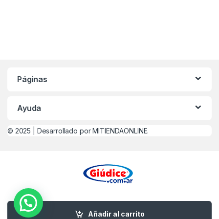
Páginas
Ayuda
© 2025 |
Desarrollado por MITIENDAONLINE.
¿Alguna Duda? Llamanos
0221-479-4747
Añadir al carrito