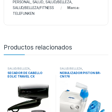
PERSONAL
,
SALUD
,
SALUD/BELLEZA
,
SALUD/BELLEZA/FITNESS
Marca:
TELEFUNKEN
Productos relacionados
SALUD/BELLEZA
,
SALUD/BELLEZA
,
SALUD/BELLEZA/FITNESS
,
SALUD/BELLEZA/FITNESS
,
SECADOR DE CABELLO
NEBULIZADOR PISTON BR-
SECADORES DE CABELLOS
NEBULIZADORES
,
SALUD
EOLIC TRAVEL CX
CN176