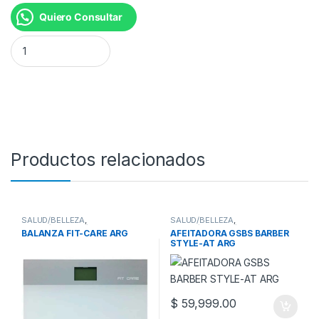
Quiero Consultar
DEPILADORA BRE 227/00 CABEZAL MASAJEADOR cantidad
Productos relacionados
SALUD/BELLEZA
,
SALUD/BELLEZA
,
SALUD/BELLEZA/FITNESS
,
SALUD/BELLEZA/FITNESS
,
BALANZA FIT-CARE ARG
AFEITADORA GSBS BARBER
BALANZA PERSONAL
,
SALUD
AFEITADORAS
STYLE-AT ARG
$
59,999.00