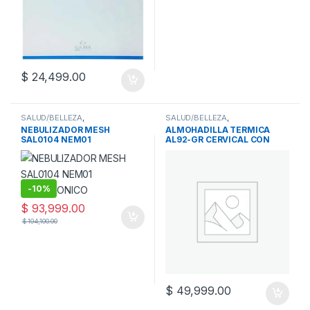
$
24,499.00
SALUD/BELLEZA
,
SALUD/BELLEZA
,
SALUD/BELLEZA/FITNESS
,
SALUD/BELLEZA/FITNESS
,
NEBULIZADOR MESH
ALMOHADILLA TERMICA
NEBULIZADORES
,
SALUD
SALUD
SAL0104 NEM01
AL92-GR CERVICAL CON
ULTRASONICO
FUNDA
-
10%
$
93,999.00
$
104,100.00
$
49,999.00