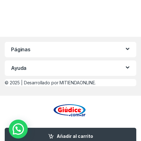
Páginas
Ayuda
© 2025 |
Desarrollado por MITIENDAONLINE.
¿Alguna Duda? Llamanos
0221-479-4747
Añadir al carrito