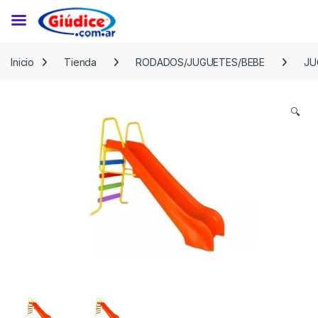
Saltar a la navegación
Saltar al contenido
Inicio
Tienda
RODADOS/JUGUETES/BEBE
JU
🔍