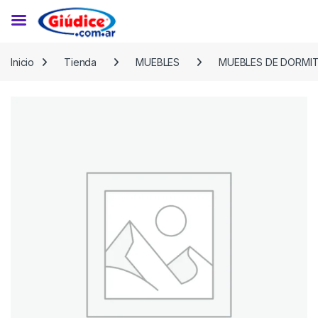
Saltar a la navegación
Saltar al contenido
Inicio
Tienda
MUEBLES
MUEBLES DE DORMI