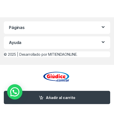
Páginas
Ayuda
© 2025 |
Desarrollado por MITIENDAONLINE.
¿Alguna Duda? Llamanos
0221-479-4747
Añadir al carrito