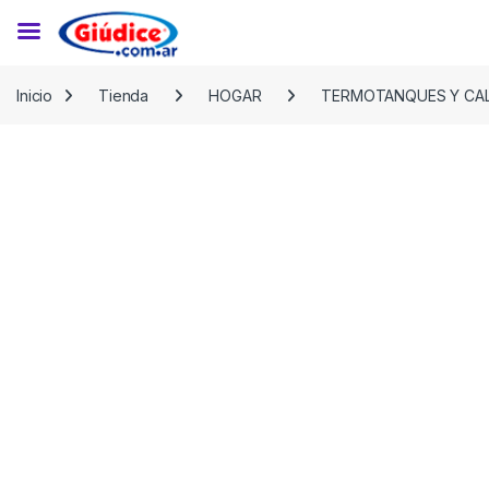
Saltar a la navegación
Saltar al contenido
Inicio
Tienda
HOGAR
TERMOTANQUES Y CA