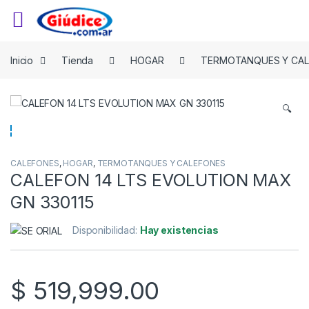
Saltar a la navegación
Saltar al contenido
Inicio
Tienda
HOGAR
TERMOTANQUES Y CA
🔍
CALEFONES
,
HOGAR
,
TERMOTANQUES Y CALEFONES
CALEFON 14 LTS EVOLUTION MAX
GN 330115
Disponibilidad:
Hay existencias
$
519,999.00