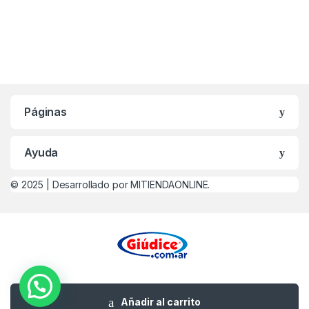
Páginas
Ayuda
© 2025 |
Desarrollado por MITIENDAONLINE.
¿Alguna Duda? Llamanos
0221-479-4747
Añadir al carrito