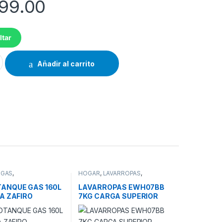
99.00
ltar
22E90S 13 CUBIERTOS GRIS cantidad
Añadir al carrito
 GAS
,
HOGAR
,
LAVARROPAS
,
ANQUES
,
SUPERIOR
NQUES Y CALEFONES
ANQUE GAS 160L
LAVARROPAS EWH07BB
A ZAFIRO
7KG CARGA SUPERIOR