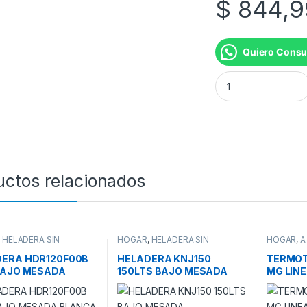
$
844,9
Quiero Consu
LAVAVAJILLAS HS6
uctos relacionados
,
HELADERA SIN
HOGAR
,
HELADERA SIN
HOGAR
,
A
R
,
HELADERAS
FREEZER
,
HELADERAS
TERMOT
TERMOTA
DERA HDR120F00B
HELADERA KNJ150
TERMOT
BAJO MESADA
150LTS BAJO MESADA
MG LINE
CA