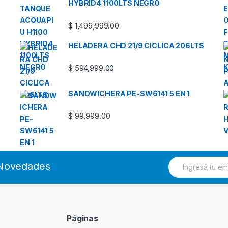
HYBRID4 1100LTS NEGRO
$
1,499,999.00
HELADERA CHD 21/9 CICLICA 206LTS
$
594,999.00
SANDWICHERA PE-SW6141 5 EN 1
$
99,999.00
E
s Novedades
m
a
i
l
*
Páginas