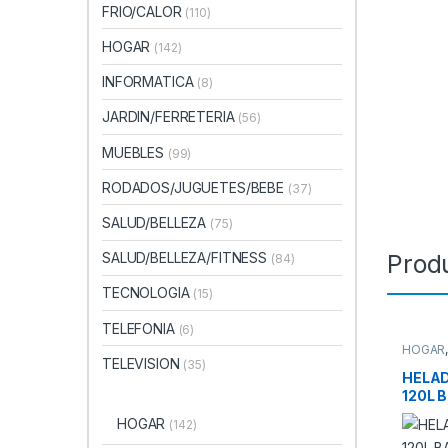
FRIO/CALOR
(110)
HOGAR
(142)
INFORMATICA
(8)
JARDIN/FERRETERIA
(56)
MUEBLES
(99)
RODADOS/JUGUETES/BEBE
(37)
SALUD/BELLEZA
(75)
Prod
SALUD/BELLEZA/FITNESS
(84)
TECNOLOGIA
(15)
TELEFONIA
(6)
HOGAR
FREEZE
TELEVISION
(35)
HELA
120L 
BLAN
HOGAR
(142)