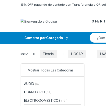
Saltar a la navegación
Saltar al contenido
15% OFF pagando de contado con Transferencia o QR so
O F E R T
Búsqueda
Comprar por Categoría
Inicio
Tienda
HOGAR
LAV
Mostrar Todas Las Categorías
AUDIO
(62)
DORMITORIO
(34)
ELECTRODOMESTICOS
(191)