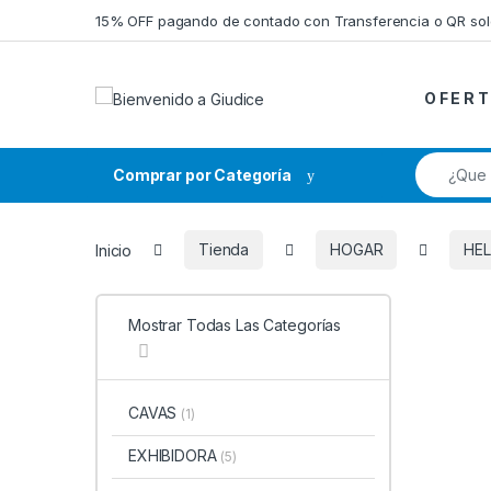
Saltar a la navegación
Saltar al contenido
15% OFF pagando de contado con Transferencia o QR so
O F E R T
Búsqueda
Comprar por Categoría
Inicio
Tienda
HOGAR
HE
Mostrar Todas Las Categorías
CAVAS
(1)
EXHIBIDORA
(5)