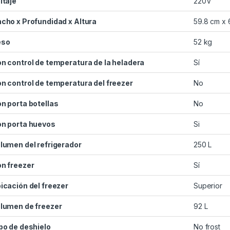
ltaje
220V
cho x Profundidad x Altura
59.8 cm x 
eso
52 kg
n control de temperatura de la heladera
Sí
n control de temperatura del freezer
No
n porta botellas
No
n porta huevos
Si
lumen del refrigerador
250 L
n freezer
Sí
icación del freezer
Superior
lumen de freezer
92 L
po de deshielo
No frost