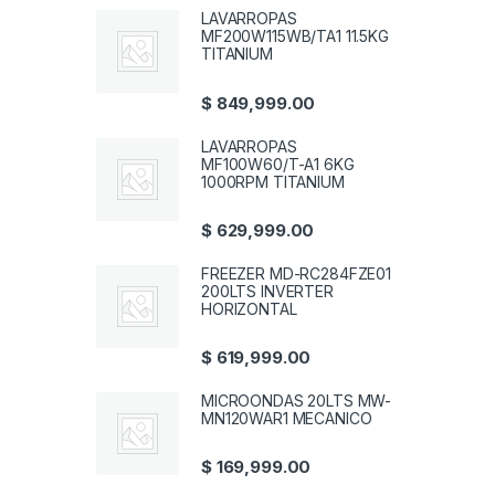
LAVARROPAS
MF200W115WB/TA1 11.5KG
TITANIUM
$
849,999.00
LAVARROPAS
MF100W60/T-A1 6KG
1000RPM TITANIUM
$
629,999.00
FREEZER MD-RC284FZE01
200LTS INVERTER
HORIZONTAL
$
619,999.00
MICROONDAS 20LTS MW-
MN120WAR1 MECANICO
$
169,999.00