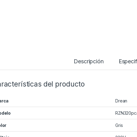
Descripción
Especif
racterísticas del producto
arca
Drean
odelo
RZN320pc
lor
Gris