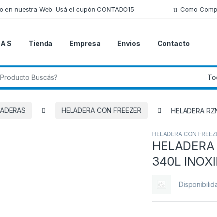
lo en nuestra Web. Usá el cupón CONTADO15
Como Comp
 A S
Tienda
Empresa
Envios
Contacto
 de:
LADERAS
HELADERA CON FREEZER
HELADERA RZ
HELADERA CON FREEZ
HELADERA
340L INOX
Disponibilid