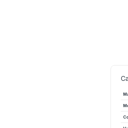
Ca
M
M
Co