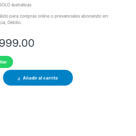
OLO ilustrativas
válido para compras online o presenciales abonando en:
cia, Débito.
,999.00
ltar
PCARX0 NO FROST 340L INOXIDABLE cantidad
Añadir al carrito