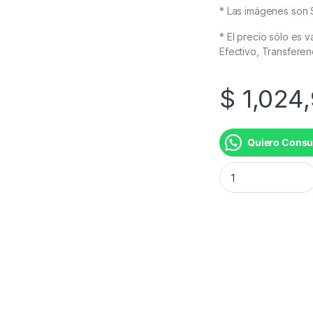
* Las imágenes son S
* El precio sólo es 
Efectivo, Transferen
$
1,024
Quiero Consu
HELADERA RZN320