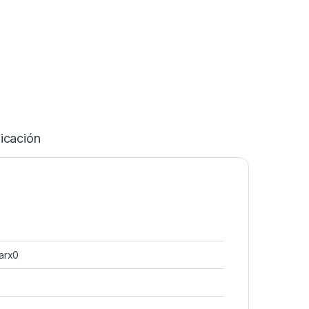
icación
arx0