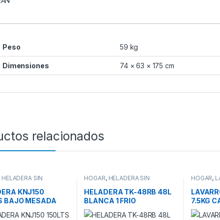
EAN
Peso
59 kg
Dimensiones
74 × 63 × 175 cm
uctos relacionados
,
HELADERA SIN
HOGAR
,
HELADERA SIN
HOGAR
,
L
R
,
HELADERAS
FREEZER
,
HELADERAS
SUPERIO
ERA KNJ150
HELADERA TK-48RB 48L
LAVARR
S BAJO MESADA
BLANCA 1 FRIO
7.5KG 