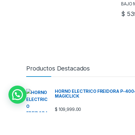
$
539
Productos Destacados
HORNO ELECTRICO FREIDORA P-400
MAGICLICK
$
109,999.00
PARLANTE PORTATIL AW-P240D
$
77,999.00