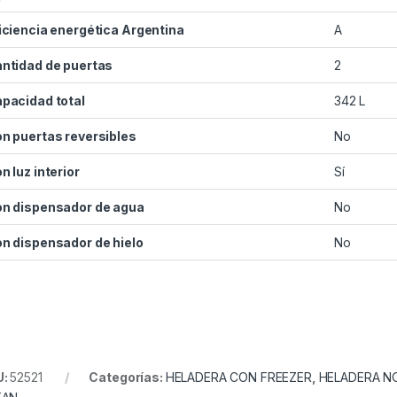
iciencia energética Argentina
A
ntidad de puertas
2
pacidad total
342 L
n puertas reversibles
No
n luz interior
Sí
n dispensador de agua
No
n dispensador de hielo
No
U:
52521
Categorías:
HELADERA CON FREEZER
,
HELADERA N