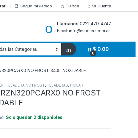
rar
Seguir mi Pedido
Tienda
Mi Cuenta
Llamanos
0221-479-4747
Email: info@giudice.com.ar
$
0.00
0
N320PCARX0 NO FROST 340L INOXIDABLE
ER
,
HELADERA NO FROST
,
HELADERAS
,
HOGAR
 RZN320PCARX0 NO FROST
IDABLE
ad:
Solo quedan 2 disponibles