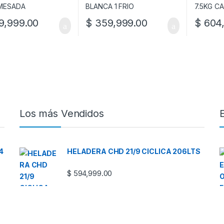
,999.00
$
359,999.00
$
604,
Los más Vendidos
4
HELADERA CHD 21/9 CICLICA 206LTS
$
594,999.00
TERMOTANQUE ACQUAPIU H1100
HYBRID4 1100LTS NEGRO