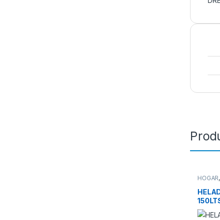
DR
Prod
HOGAR
FREEZE
HELAD
150LT