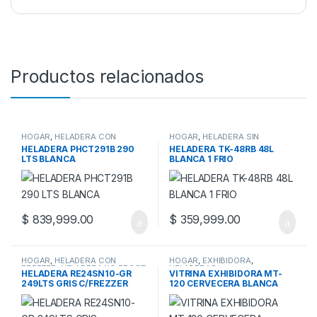
Productos relacionados
HOGAR
,
HELADERA CON
HOGAR
,
HELADERA SIN
FREEZER
,
HELADERAS
FREEZER
,
HELADERAS
HELADERA PHCT291B 290
HELADERA TK-48RB 48L
LTS BLANCA
BLANCA 1 FRIO
$
839,999.00
$
359,999.00
HOGAR
,
HELADERA CON
HOGAR
,
EXHIBIDORA
,
FREEZER
,
HELADERA NO FROST
,
HELADERAS
HELADERA RE24SN10-GR
VITRINA EXHIBIDORA MT-
HELADERAS
249LTS GRIS C/FREZZER
120 CERVECERA BLANCA