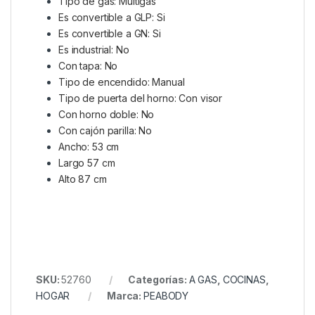
Tipo de gas: Multigas
Es convertible a GLP: Si
Es convertible a GN: Si
Es industrial: No
Con tapa: No
Tipo de encendido: Manual
Tipo de puerta del horno: Con visor
Con horno doble: No
Con cajón parilla: No
Ancho: 53 cm
Largo 57 cm
Alto 87 cm
SKU:
52760
Categorías:
A GAS
,
COCINAS
,
HOGAR
Marca:
PEABODY