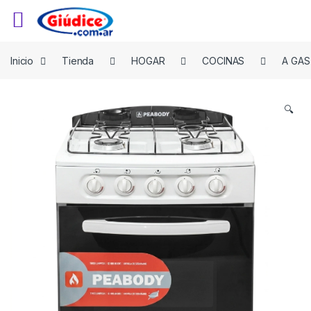
Saltar a la navegación
Saltar al contenido
Inicio
Tienda
HOGAR
COCINAS
A GAS
🔍