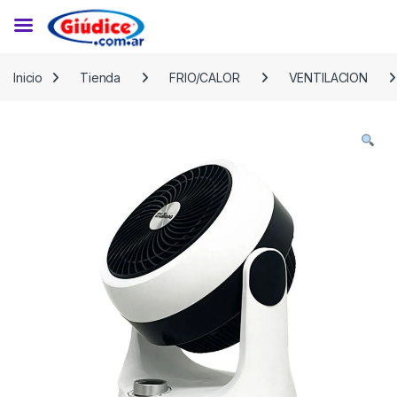
Saltar a la navegación
Saltar al contenido
Inicio
Tienda
FRIO/CALOR
VENTILACION