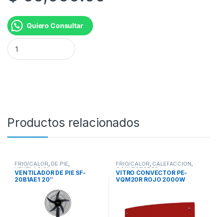
Quiero Consultar
VENTILADOR DE MESA VSOP10 10"40W cantidad
Productos relacionados
FRIO/CALOR
,
DE PIE
,
FRIO/CALOR
,
CALEFACCION
,
VENTILACION
CONVECTORES
VENTILADOR DE PIE SF-
VITRO CONVECTOR PE-
20B1AE1 20″
VQM20R ROJO 2000W