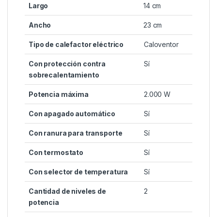
Largo
14 cm
Ancho
23 cm
Tipo de calefactor eléctrico
Caloventor
Con protección contra
Sí
sobrecalentamiento
Potencia máxima
2.000 W
Con apagado automático
Sí
Con ranura para transporte
Sí
Con termostato
Sí
Con selector de temperatura
Sí
Cantidad de niveles de
2
potencia