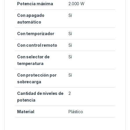
Potencia máxima
2.000 W
Con apagado
Sí
automático
Con temporizador
Sí
Con control remoto
Sí
Con selector de
Sí
temperatura
Con protección por
Sí
sobrecarga
Cantidad de niveles de
2
potencia
Material
Plástico