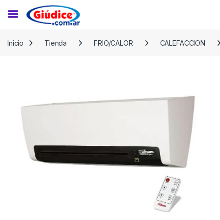
Saltar a la navegación
Saltar al contenido
Inicio
Tienda
FRIO/CALOR
CALEFACCION