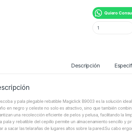
Quiero Consu
ESCOBA PALA B-90
Descripción
Especif
scripción
escoba y pala plegable rebatible Magiclick B9003 es la solución idea
eño en negro y celeste no solo es atractivo, sino que también combina
antizan una recolección eficiente de pelos y pelusa, facilitando la lim
la pala y rebatible del cepillo permite un almacenamiento sencillo y p
gar a sacar las telarañas de lugares altos sobre la pared.Su cabo e