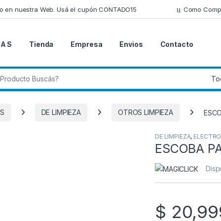
lo en nuestra Web. Usá el cupón CONTADO15
Como Comp
 A S
Tienda
Empresa
Envios
Contacto
 de:
S
DE LIMPIEZA
OTROS LIMPIEZA
ESCO
DE LIMPIEZA
,
ELECTR
ESCOBA PA
Disp
$
20,99