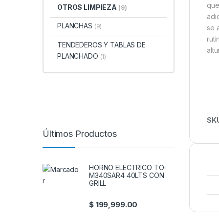
que
OTROS LIMPIEZA
(9)
adi
PLANCHAS
(9)
se 
rut
TENDEDEROS Y TABLAS DE
alt
PLANCHADO
(1)
SK
Últimos Productos
HORNO ELECTRICO TO-
M340SAR4 40LTS CON
GRILL
$
199,999.00