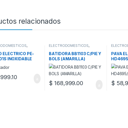
uctos relacionados
RODOMESTICOS
,
ELECTRODOMESTICOS
,
ELECTRO
 Y MATES
BATIDORAS
,
DE COCINA
,
COCINA
,
PLANETARIAS
 ELECTRICO PE-
BATIDORA BB1103 C/PIE Y
PAVA E
01S INOXIDABLE
BOLS (AMARILLA)
HD4695
999.10
$
168,999.00
$
58,9