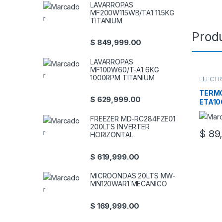
LAVARROPAS
MF200W115WB/TA1 11.5KG
TITANIUM
Prod
$
849,999.00
LAVARROPAS
MF100W60/T-A1 6KG
1000RPM TITANIUM
ELECT
TERMOS
TERMO
$
629,999.00
ETA10
FREEZER MD-RC284FZE01
200LTS INVERTER
$
89,
HORIZONTAL
$
619,999.00
MICROONDAS 20LTS MW-
MN120WAR1 MECANICO
$
169,999.00