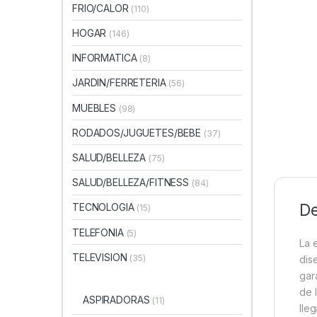
FRIO/CALOR
(110)
HOGAR
(146)
INFORMATICA
(8)
JARDIN/FERRETERIA
(56)
MUEBLES
(98)
RODADOS/JUGUETES/BEBE
(37)
SALUD/BELLEZA
(75)
SALUD/BELLEZA/FITNESS
(84)
De
TECNOLOGIA
(15)
TELEFONIA
(5)
La 
TELEVISION
(35)
dis
gar
de 
ASPIRADORAS
(11)
lle