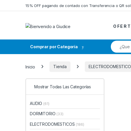
Saltar a la navegación
Saltar al contenido
15% OFF pagando de contado con Transferencia o QR so
O F E R T
Búsqueda
Comprar por Categoría
Inicio
Tienda
ELECTRODOMESTICO
Mostrar Todas Las Categorías
AUDIO
(61)
DORMITORIO
(33)
ELECTRODOMESTICOS
(186)