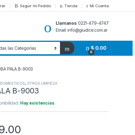
rar
Seguir mi Pedido
Tienda
Mi Cuenta
Llamanos
0221-479-4747
Email: info@giudice.com.ar
$
0.00
0
BA PALA B-9003
ODOMESTICOS
,
OTROS LIMPIEZA
LA B-9003
onibilidad:
Hay existencias
9.00