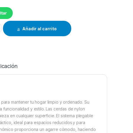
ltar
03 cantidad
Añadir al carrito
icación
l para mantener tu hogar limpio y ordenado. Su
 funcionalidad y estilo. Las cerdas de nylon
pieza en cualquier superficie. El sistema plegable
ráctico, ideal para espacios reducidos.y para
rgonómico proporciona un agarre cómodo, haciendo