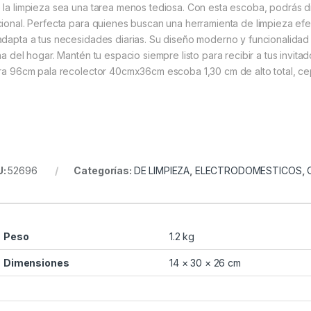
 la limpieza sea una tarea menos tediosa. Con esta escoba, podrás d
cional. Perfecta para quienes buscan una herramienta de limpieza efec
adapta a tus necesidades diarias. Su diseño moderno y funcionalidad 
ina del hogar. Mantén tu espacio siempre listo para recibir a tus invit
ura 96cm pala recolector 40cmx36cm escoba 1,30 cm de alto total, ce
U:
52696
Categorías:
DE LIMPIEZA
,
ELECTRODOMESTICOS
,
Peso
1.2 kg
Dimensiones
14 × 30 × 26 cm