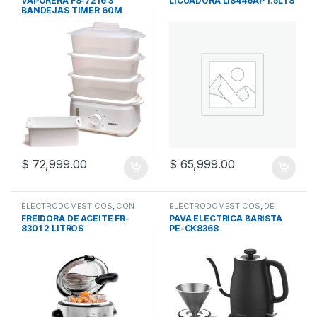
VAPORERA FS-7216 3
LICUADORA LI8446AP 1.5LTS
PLASTICO
,
LICUADORAS
BANDEJAS TIMER 60M
$
72,999.00
$
65,999.00
ELECTRODOMESTICOS
,
CON
ELECTRODOMESTICOS
,
DE
ACEITE
,
DE COCINA
,
COCINA
,
PAVAS
FREIDORA DE ACEITE FR-
PAVA ELECTRICA BARISTA
FREIDORAS
8301 2 LITROS
PE-CK8368