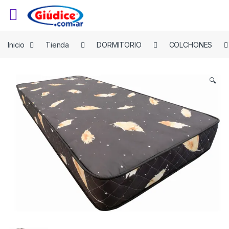
Saltar a la navegación
Saltar al contenido
Inicio
Tienda
DORMITORIO
COLCHONES
🔍