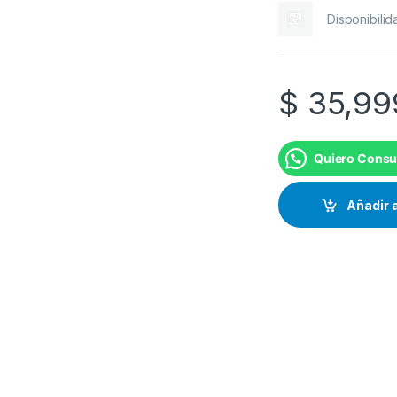
Disponibilid
$
35,99
Quiero Consu
Añadir a