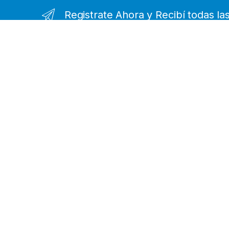
Registrate Ahora y Recibí todas l
¿Alguna Duda? Llamanos
0221-479-4747
Información de Contacto
Casa Central: Diag. 73 3168, B1902 La Plata, Bs.As