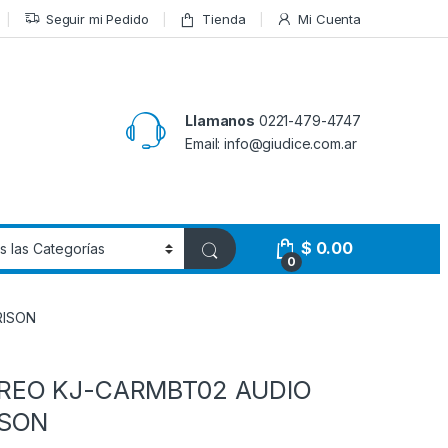
Seguir mi Pedido
Tienda
Mi Cuenta
Llamanos
0221-479-4747
Email: info@giudice.com.ar
$
0.00
0
RISON
REO KJ-CARMBT02 AUDIO
ISON