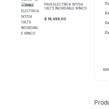
Co
PAVA ELECTRICA W1704
1.8LTS INOXIDABLE WINCO
Co
$
18,499.00
Co
Co
SK
Prod