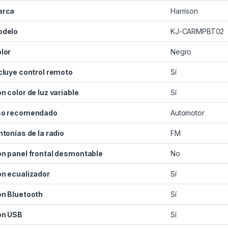
arca
Harrison
odelo
KJ-CARMPBT02
lor
Negro
cluye control remoto
Sí
n color de luz variable
Sí
so recomendado
Automotor
ntonías de la radio
FM
n panel frontal desmontable
No
n ecualizador
Sí
n Bluetooth
Sí
on USB
Sí