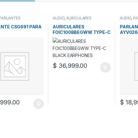
PARLANTES
AUDIO
,
AURICULARES
AUDIO
,
PA
NTE CSG691 PARA
AURICULARES
PARLAN
FOIC100BBEGWW TYPE-C
AYV026
BLACK EARPHONES
$
36,999.00
999.00
$
18,9