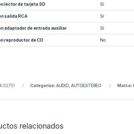
n lector de tarjeta SD
Sí
n salida RCA
Sí
n adaptador de entrada auxiliar
Sí
n reproductor de CD
No
U:
52751
Categorías:
AUDIO
,
AUTOESTEREO
Marca:
uctos relacionados