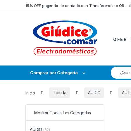
Saltar a la navegación
Saltar al contenido
15% OFF pagando de contado con Transferencia o QR so
O F E R T
Búsqueda
Comprar por Categoría
Inicio
Tienda
AUDIO
AUT
Mostrar Todas Las Categorías
AUDIO
(62)