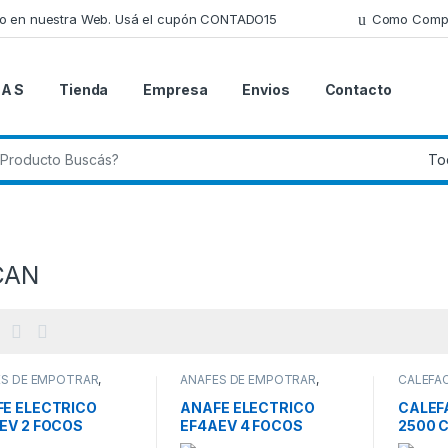
lo en nuestra Web. Usá el cupón CONTADO15
Como Comp
 A S
Tienda
Empresa
Envios
Contacto
 de:
CAN
ES DE EMPOTRAR
,
ANAFES DE EMPOTRAR
,
CALEFA
S ELECTRICOS
,
ANAFES ELECTRICOS
,
CALEFA
R
,
HORNOS Y ANAFES
HOGAR
,
HORNOS Y ANAFES
FRIO/C
E ELECTRICO
ANAFE ELECTRICO
CALEF
EV 2 FOCOS
EF4AEV 4 FOCOS
2500 C
IDABLE
INOXIDABLE