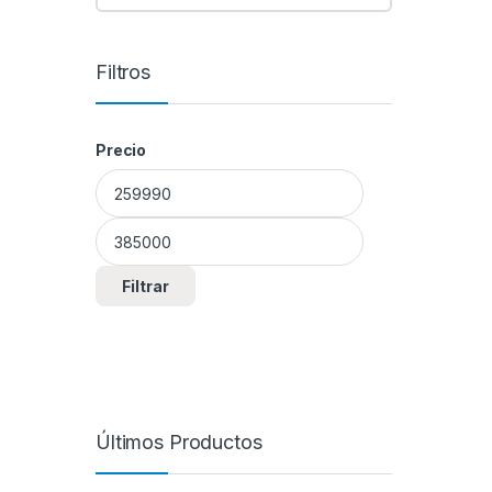
Filtros
Precio
Precio mínimo
Precio máximo
Filtrar
Últimos Productos