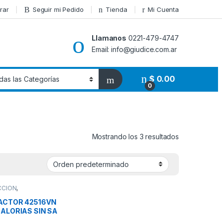
rar
Seguir mi Pedido
Tienda
Mi Cuenta
Llamanos
0221-479-4747
Email: info@giudice.com.ar
$
0.00
0
Mostrando los 3 resultados
CCION
,
CTORES
,
ALOR
,
SIN SALIDA
ACTOR 42516VN
ALORIAS SIN SA