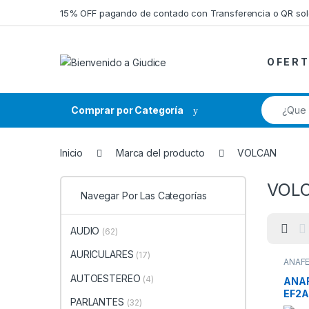
Saltar a la navegación
Saltar al contenido
15% OFF pagando de contado con Transferencia o QR so
O F E R T
Búsqueda
Comprar por Categoría
Inicio
Marca del producto
VOLCAN
VOL
Navegar Por Las Categorías
AUDIO
(62)
AURICULARES
(17)
ANAF
ANAFE
AUTOESTEREO
HOGA
(4)
ANAF
EF2A
PARLANTES
(32)
INOX