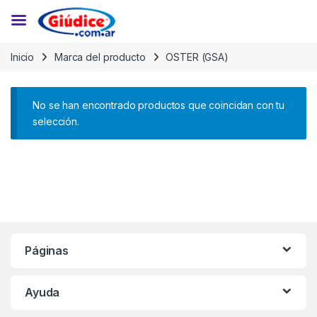
Saltar a la navegación
Saltar al contenido
Inicio
Marca del producto
OSTER (GSA)
No se han encontrado productos que coincidan con tu
selección.
Páginas
Ayuda