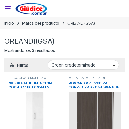
Saltar a la navegación
Saltar al contenido
Inicio
Marca del producto
ORLANDI(GSA)
ORLANDI(GSA)
Mostrando los 3 resultados
Filtros
DE COCINA Y MULTIUSO
,
MUEBLES
,
MUEBLES DE
MUEBLES
,
MULTIUSOS
DORMITORIO
,
PLACARES
MUEBLE MULTIFUNCION
PLACARD ART.3131 2P
COD.407 160X045MTS
CORREDIZAS 2CAJ.WENGUE
ESCOBERO