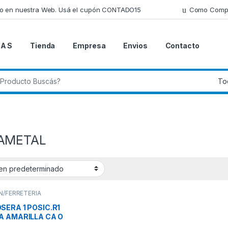
lo en nuestra Web. Usá el cupón CONTADO15
Como Comp
 A S
Tienda
Empresa
Envios
Contacto
 de:
AMETAL
N/FERRETERIA
SERA 1 POSIC.R1
A AMARILLA CA O
TADO