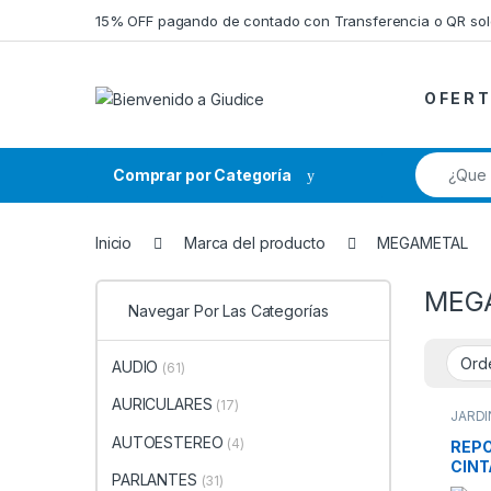
Saltar a la navegación
Saltar al contenido
15% OFF pagando de contado con Transferencia o QR so
O F E R T
Búsqueda
Comprar por Categoría
Inicio
Marca del producto
MEGAMETAL
MEG
Navegar Por Las Categorías
AUDIO
(61)
AURICULARES
(17)
JARDI
AUTOESTEREO
(4)
REPO
CINT
PARLANTES
(31)
PIN