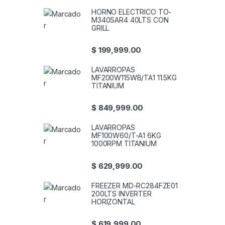
HORNO ELECTRICO TO-
M340SAR4 40LTS CON
GRILL
$
199,999.00
LAVARROPAS
MF200W115WB/TA1 11.5KG
TITANIUM
$
849,999.00
LAVARROPAS
MF100W60/T-A1 6KG
1000RPM TITANIUM
$
629,999.00
FREEZER MD-RC284FZE01
200LTS INVERTER
HORIZONTAL
$
619,999.00