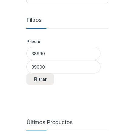
Filtros
Precio
Precio mínimo
Precio máximo
Filtrar
Últimos Productos