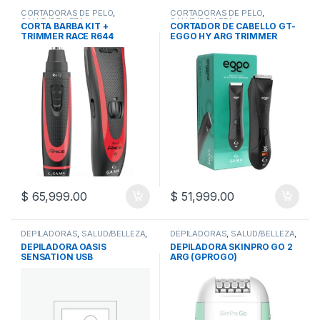
CORTADORAS DE PELO
,
CORTADORAS DE PELO
,
SALUD/BELLEZA
,
SALUD/BELLEZA
,
CORTA BARBA KIT +
CORTADOR DE CABELLO GT-
SALUD/BELLEZA/FITNESS
SALUD/BELLEZA/FITNESS
TRIMMER RACE R644
EGGO HY ARG TRIMMER
$
65,999.00
$
51,999.00
DEPILADORAS
,
SALUD/BELLEZA
,
DEPILADORAS
,
SALUD/BELLEZA
,
SALUD/BELLEZA/FITNESS
SALUD/BELLEZA/FITNESS
DEPILADORA OASIS
DEPILADORA SKINPRO GO 2
SENSATION USB
ARG (GPROGO)