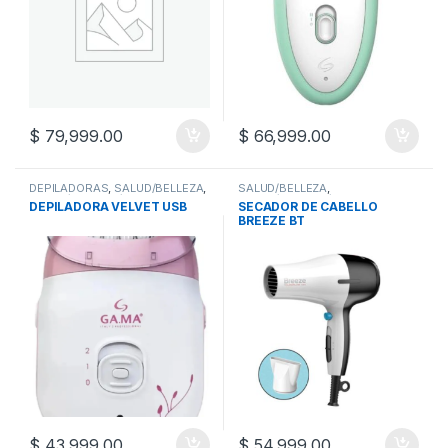
$
79,999.00
$
66,999.00
DEPILADORAS
,
SALUD/BELLEZA
,
SALUD/BELLEZA
,
SALUD/BELLEZA/FITNESS
SALUD/BELLEZA/FITNESS
,
DEPILADORA VELVET USB
SECADOR DE CABELLO
SECADORES DE CABELLOS
BREEZE BT
$
43,999.00
$
54,999.00