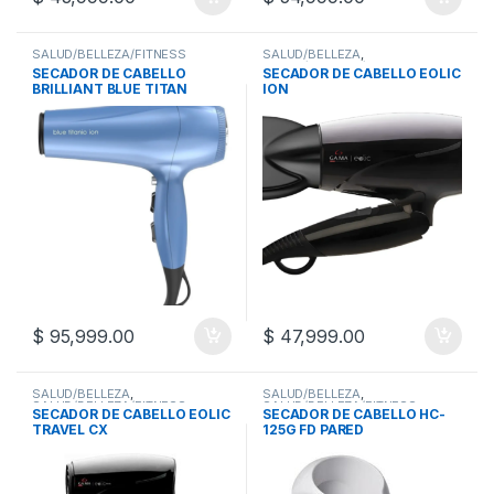
SALUD/BELLEZA/FITNESS
SALUD/BELLEZA
,
SALUD/BELLEZA/FITNESS
,
SECADOR DE CABELLO
SECADOR DE CABELLO EOLIC
SECADORES DE CABELLOS
BRILLIANT BLUE TITAN
ION
$
95,999.00
$
47,999.00
SALUD/BELLEZA
,
SALUD/BELLEZA
,
SALUD/BELLEZA/FITNESS
,
SALUD/BELLEZA/FITNESS
,
SECADOR DE CABELLO EOLIC
SECADOR DE CABELLO HC-
SECADORES DE CABELLOS
SECADORES DE CABELLOS
TRAVEL CX
125G FD PARED