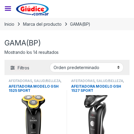
Saltar a la navegación
Saltar al contenido
Inicio
Marca del producto
GAMA(BP)
GAMA(BP)
Mostrando los 14 resultados
Filtros
AFEITADORAS
,
SALUD/BELLEZA
,
AFEITADORAS
,
SALUD/BELLEZA
,
SALUD/BELLEZA/FITNESS
SALUD/BELLEZA/FITNESS
AFEITADORA MODELO GSH
AFEITADORA MODELO GSH
1525 SPORT
1527 SPORT