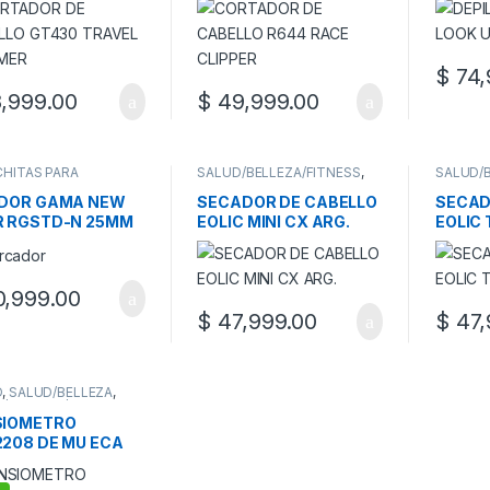
$
74,
,999.00
$
49,999.00
HITAS PARA
SALUD/BELLEZA/FITNESS
,
SALUD/
LLOS
,
SALUD/BELLEZA
,
SECADORES DE CABELLOS
SALUD/B
/BELLEZA/FITNESS
SECADO
ADOR GAMA NEW
SECADOR DE CABELLO
SECAD
R RGSTD-N 25MM
EOLIC MINI CX ARG.
EOLIC
,999.00
$
47,999.00
$
47,
D
,
SALUD/BELLEZA
,
/BELLEZA/FITNESS
,
IOMETROS
SIOMETRO
208 DE MU ECA