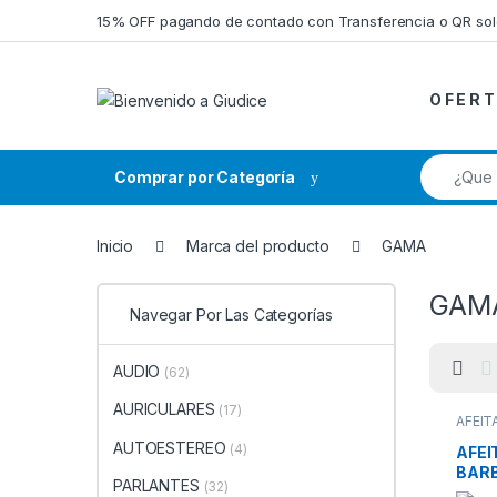
Saltar a la navegación
Saltar al contenido
15% OFF pagando de contado con Transferencia o QR so
O F E R T
Búsqueda
Comprar por Categoría
Inicio
Marca del producto
GAMA
GAM
Navegar Por Las Categorías
AUDIO
(62)
AURICULARES
(17)
AFEI
SALUD
AUTOESTEREO
SALUD
(4)
AFEI
BARB
PARLANTES
(32)