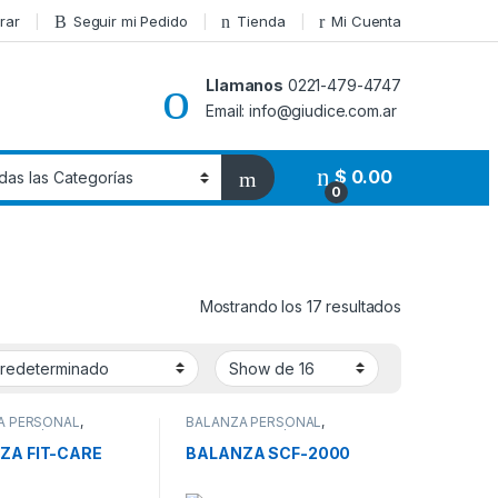
rar
Seguir mi Pedido
Tienda
Mi Cuenta
Llamanos
0221-479-4747
Email: info@giudice.com.ar
$
0.00
0
Mostrando los 17 resultados
A PERSONAL
,
BALANZA PERSONAL
,
SALUD/BELLEZA
,
SALUD
,
SALUD/BELLEZA
,
ELLEZA/FITNESS
SALUD/BELLEZA/FITNESS
ZA FIT-CARE
BALANZA SCF-2000