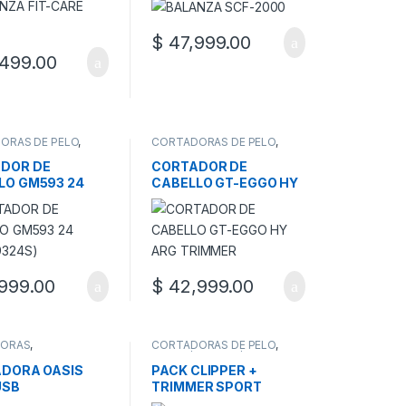
$
47,999.00
499.00
ORAS DE PELO
,
CORTADORAS DE PELO
,
BELLEZA
,
SALUD/BELLEZA
,
ELLEZA/FITNESS
SALUD/BELLEZA/FITNESS
DOR DE
CORTADOR DE
LO GM593 24
CABELLO GT-EGGO HY
9324S)
ARG TRIMMER
999.00
$
42,999.00
DORAS
,
CORTADORAS DE PELO
,
BELLEZA
,
SALUD/BELLEZA/FITNESS
ELLEZA/FITNESS
ADORA OASIS
PACK CLIPPER +
USB
TRIMMER SPORT
GCS547 ARG