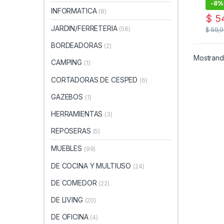
-
8%
INFORMATICA
(8)
$
54
JARDIN/FERRETERIA
(56)
$
59,9
BORDEADORAS
(2)
Mostrando
CAMPING
(1)
CORTADORAS DE CESPED
(6)
GAZEBOS
(1)
HERRAMIENTAS
(3)
REPOSERAS
(5)
MUEBLES
(99)
DE COCINA Y MULTIUSO
(24)
DE COMEDOR
(22)
DE LIVING
(20)
DE OFICINA
(4)