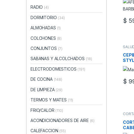
RADIO
(4)
DORMITORIO
(34)
$
59
ALMOHADAS
(1)
COLCHONES
(8)
SALUD
CONJUNTOS
(7)
SALUD
CEPI
SABANAS Y ALCOLCHADOS
(18)
STYL
ELECTRODOMESTICOS
(191)
DE COCINA
(148)
$
99
DE LIMPIEZA
(29)
TERMOS Y MATES
(11)
FRIO/CALOR
(110)
CORT
SALUD
ACONDICIONADORES DE AIRE
(6)
SALUD
COR
CABE
CALEFACCION
(55)
TRAV