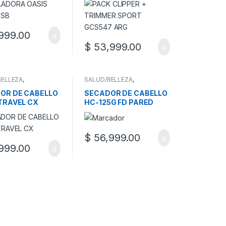
999.00
$
53,999.00
BELLEZA
,
SALUD/BELLEZA
,
ELLEZA/FITNESS
,
SALUD/BELLEZA/FITNESS
,
RES DE CABELLOS
SECADORES DE CABELLOS
OR DE CABELLO
SECADOR DE CABELLO
 TRAVEL CX
HC-125G FD PARED
$
56,999.00
999.00