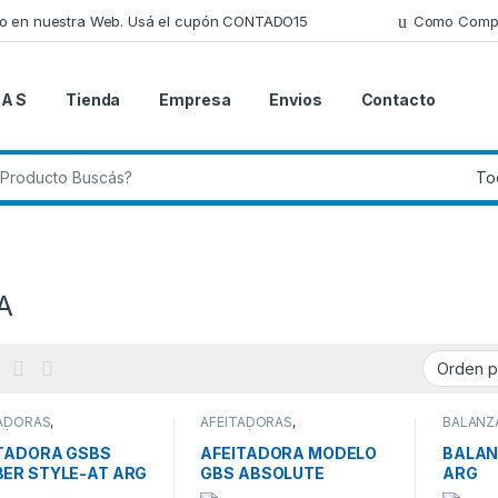
lo en nuestra Web. Usá el cupón CONTADO15
Como Comp
 A S
Tienda
Empresa
Envios
Contacto
 de:
A
TADORAS
,
AFEITADORAS
,
BALANZ
/BELLEZA
,
SALUD/BELLEZA
,
SALUD
,
/BELLEZA/FITNESS
SALUD/BELLEZA/FITNESS
SALUD/B
TADORA GSBS
AFEITADORA MODELO
BALAN
ER STYLE-AT ARG
GBS ABSOLUTE
ARG
SHAVER ARG