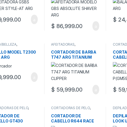
,999.00
$
24,
$
86,999.00
/BELLEZA
,
AFEITADORAS
,
CORTAD
/BELLEZA/FITNESS
SALUD/BELLEZA
,
SALUD/
SALUD/BELLEZA/FITNESS
SALUD/B
LLO MODEL T2300
CORTADOR DE BARBA
CORTA
 ARG
T747 ARG TITANIUM
CABEL
CLIPPER
P(GM5
,999.00
$
59,999.00
$
59,
ADORAS DE PELO
,
CORTADORAS DE PELO
,
DEPILA
/BELLEZA
,
SALUD/BELLEZA
,
SALUD/
/BELLEZA/FITNESS
SALUD/BELLEZA/FITNESS
SALUD/B
TADOR DE
CORTADOR DE
DEPIL
LLO GT430
CABELLO R644 RACE
LOOK 
EL TRIMMER
CLIPPER