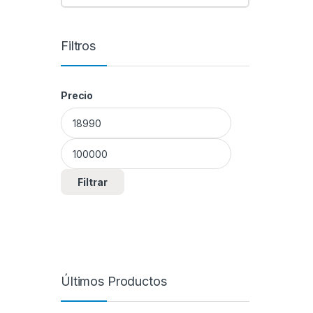
Filtros
Precio
Precio mínimo
Precio máximo
Filtrar
Últimos Productos