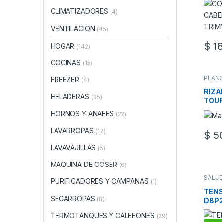
CLIMATIZADORES
(4)
VENTILACION
(45)
$
18
HOGAR
(142)
COCINAS
(15)
PLANC
FREEZER
(4)
CABE
SALUD
RIZ
HELADERAS
(35)
TOU
HORNOS Y ANAFES
(22)
LAVARROPAS
(17)
$
50
LAVAVAJILLAS
(5)
MAQUINA DE COSER
(6)
SALU
PURIFICADORES Y CAMPANAS
(1)
SALUD
TENS
TEN
SECARROPAS
(8)
DBP2
TERMOTANQUES Y CALEFONES
(29)